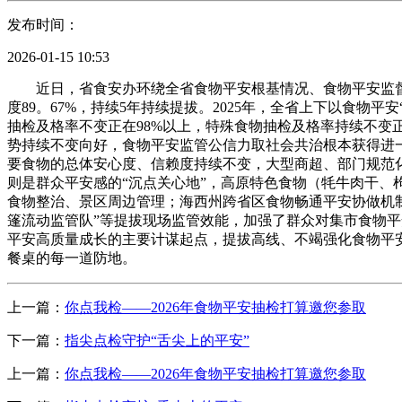
发布时间：
2026-01-15 10:53
近日，省食安办环绕全省食物平安根基情况、食物平安监督工
度89。67%，持续5年持续提拔。2025年，全省上下以食
抽检及格率不变正在98%以上，特殊食物抽检及格率持续不变正在
势持续不变向好，食物平安监管公信力取社会共治根本获得进
要食物的总体安心度、信赖度持续不变，大型商超、部门规范
则是群众平安感的“沉点关心地”，高原特色食物（牦牛肉干、
食物整治、景区周边管理；海西州跨省区食物畅通平安协做机制
篷流动监管队”等提拔现场监管效能，加强了群众对集市食物平
平安高质量成长的主要计谋起点，提拔高线、不竭强化食物平
餐桌的每一道防地。
上一篇：
你点我检——2026年食物平安抽检打算邀您参取
下一篇：
指尖点检守护“舌尖上的平安”
上一篇：
你点我检——2026年食物平安抽检打算邀您参取