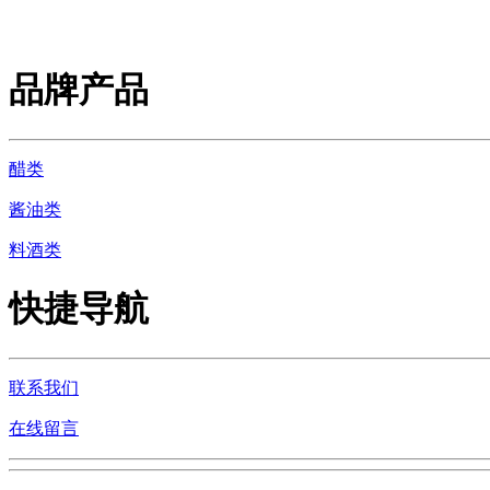
品牌产品
醋类
酱油类
料酒类
快捷导航
联系我们
在线留言