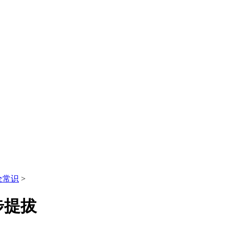
全常识
>
步提拔