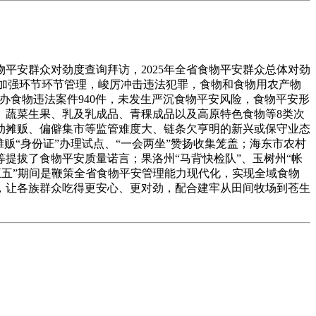
安群众对劲度查询拜访，2025年全省食物平安群众总体对劲
管，加强环节环节管理，峻厉冲击违法犯罪，食物和食物用农产物
管查办食物违法案件940件，未发生严沉食物平安风险，食物平安形
、蔬菜生果、乳及乳成品、青稞成品以及高原特色食物等8类次
动摊贩、偏僻集市等监管难度大、链条欠亨明的新兴或保守业态
贩“身份证”办理试点、“一会两坐”赞扬收集笼盖；海东市农村
提拔了食物平安质量诺言；果洛州“马背快检队”、玉树州“帐
五五”期间是鞭策全省食物平安管理能力现代化，实现全域食物
，让各族群众吃得更安心、更对劲，配合建牢从田间牧场到苍生