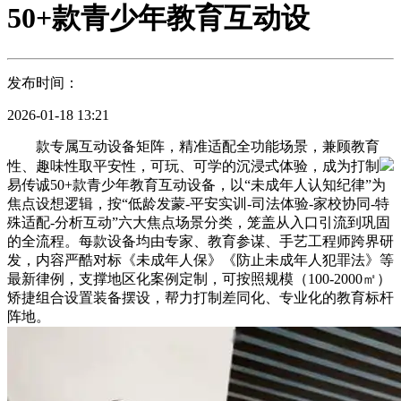
50+款青少年教育互动设
发布时间：
2026-01-18 13:21
款专属互动设备矩阵，精准适配全功能场景，兼顾教育
性、趣味性取平安性，可玩、可学的沉浸式体验，成为打制
易传诚50+款青少年教育互动设备，以“未成年人认知纪律”为
焦点设想逻辑，按“低龄发蒙-平安实训-司法体验-家校协同-特
殊适配-分析互动”六大焦点场景分类，笼盖从入口引流到巩固
的全流程。每款设备均由专家、教育参谋、手艺工程师跨界研
发，内容严酷对标《未成年人保》《防止未成年人犯罪法》等
最新律例，支撑地区化案例定制，可按照规模（100-2000㎡）
矫捷组合设置装备摆设，帮力打制差同化、专业化的教育标杆
阵地。