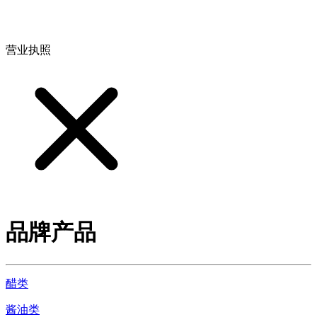
地址：江西省德安县高新技术产业园(宝塔工业园)高新路93号
营业执照
品牌产品
醋类
酱油类