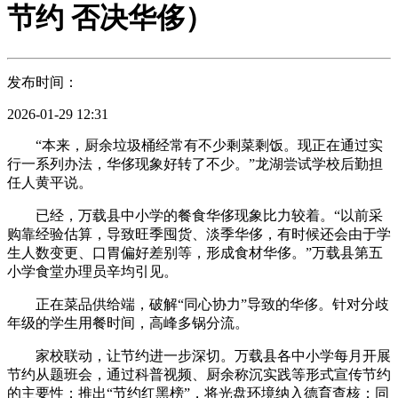
节约 否决华侈）
发布时间：
2026-01-29 12:31
“本来，厨余垃圾桶经常有不少剩菜剩饭。现正在通过实
行一系列办法，华侈现象好转了不少。”龙湖尝试学校后勤担
任人黄平说。
已经，万载县中小学的餐食华侈现象比力较着。“以前采
购靠经验估算，导致旺季囤货、淡季华侈，有时候还会由于学
生人数变更、口胃偏好差别等，形成食材华侈。”万载县第五
小学食堂办理员辛均引见。
正在菜品供给端，破解“同心协力”导致的华侈。针对分歧
年级的学生用餐时间，高峰多锅分流。
家校联动，让节约进一步深切。万载县各中小学每月开展
节约从题班会，通过科普视频、厨余称沉实践等形式宣传节约
的主要性；推出“节约红黑榜”，将光盘环境纳入德育查核；同