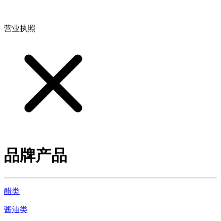
地址：江西省德安县高新技术产业园(宝塔工业园)高新路93号
营业执照
品牌产品
醋类
酱油类