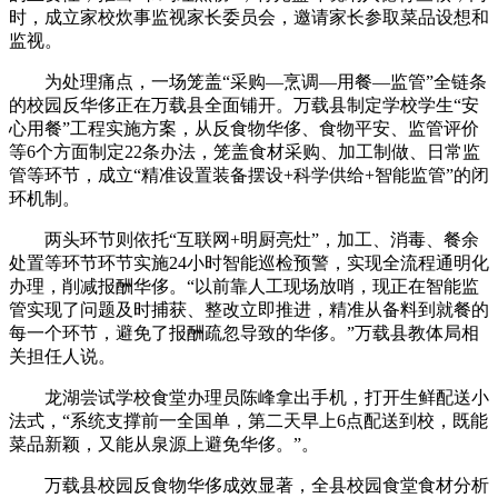
时，成立家校炊事监视家长委员会，邀请家长参取菜品设想和
监视。
为处理痛点，一场笼盖“采购—烹调—用餐—监管”全链条
的校园反华侈正在万载县全面铺开。万载县制定学校学生“安
心用餐”工程实施方案，从反食物华侈、食物平安、监管评价
等6个方面制定22条办法，笼盖食材采购、加工制做、日常监
管等环节，成立“精准设置装备摆设+科学供给+智能监管”的闭
环机制。
两头环节则依托“互联网+明厨亮灶”，加工、消毒、餐余
处置等环节环节实施24小时智能巡检预警，实现全流程通明化
办理，削减报酬华侈。“以前靠人工现场放哨，现正在智能监
管实现了问题及时捕获、整改立即推进，精准从备料到就餐的
每一个环节，避免了报酬疏忽导致的华侈。”万载县教体局相
关担任人说。
龙湖尝试学校食堂办理员陈峰拿出手机，打开生鲜配送小
法式，“系统支撑前一全国单，第二天早上6点配送到校，既能
菜品新颖，又能从泉源上避免华侈。”。
万载县校园反食物华侈成效显著，全县校园食堂食材分析