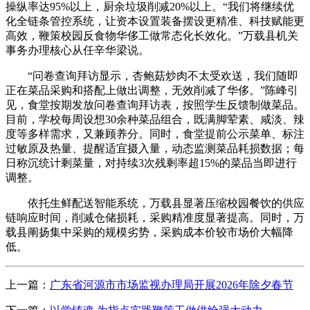
操纵率达95%以上，厨余垃圾削减20%以上。“我们将继续优
化全链条管控系统，让资本设置装备摆设更精准、科技赋能更
高效，鞭策校园反食物华侈工做常态化长效化。”万载县机关
事务办理核心从任辛华梁说。
“问卷查询拜访显示，杏鲍菇炒肉不太受欢送，我们随即
正在菜品采购和搭配上做出调整，无效削减了华侈。”陈峰引
见，食堂按期发放问卷查询拜访表，按照学生反馈制做菜品。
目前，学校每周设想30余种菜品组合，既满脚荤素、咸淡、辣
度等多样需求，又兼顾养分。同时，食堂提前公示菜单、标注
过敏原及热量、提醒适宜摄入量，动态监测菜品耗损数据；每
日称沉统计剩菜量，对持续3次残剩率超15%的菜品当即进行
调整。
依托生鲜配送智能系统，万载县显著压缩校园餐饮的供应
链响应时间，削减仓储损耗，采购精准度显著提高。同时，万
载县阐扬集中采购的规模劣势，采购成本价较市场价大幅降
低。
上一篇：
广东省河源市市场监视办理局开展2026年除夕春节