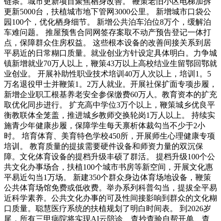
链条。城市更新项目聚焦栖身改善。 鞭策老旧小区电梯加拆
更新5000台，扶植城市地下管网3000公里。 新增城市口袋公
园100个，优化栖身细节。 新增公共泊车泊位8万个，缓解泊
车难问题。 推屋预售合同网签存案取不动产预告登记一体打
点，保障群众住房权益。 这些根本设备的改善间接关系到居
平易近的日常糊口质量。就业创业方针设定具体明白。力争城
镇新增就业70万人以上，鞭策43万以上高校结业生留鄂回鄂就
业创业。 开展补助性职业技术培训40万人次以上，培训1。5
万名退役甲士并鞭策1。2万人就业。开展社保扩面专项步履，
新增企业职工根基养老安全参保缴费60万人。教育资本的扩充
取优化同步进行。 扩充高中学位3万个以上，鞭策城乡优良平
衡教联体全笼盖，推进城乡教师交换轮岗1万人以上。 持续实
施青少年健康步履，保障学生每天禀析体裁勾当不少于2小
时。 培育体育、美育特色学校450所，开展师生心理健康专项
培训。 教育质量的提拔需要硬件设备和师资力量的双沉保
障。文化体育设备的提档升级丰硕了群活。 提档升级100个公
共文化办事场合，扶植100个城市书房等新空间，开展文化惠
平易近勾当1万场。 新建350个群众身边体育场地设备，鞭策
公共体育场馆免费或低收费。举办系列科普勾当，提拔全平易
近科学素养。公共文化办事的可及性间接影响到群众的文化糊
口质量。聪慧医疗系统的扶植规划了明白时间表。 到2026岁
尾，所有三甲病院将实现AI云陪诊、查抄查验自帮开单、查