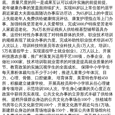
底。 质量尺度的同一是成果互认可以或许实施的前提前提。
老年健康办事的笼盖面持续扩大。实现80岁以上常住签约居平
易近家庭大夫面临面随访办事应访尽访，为65岁以上的中度以
上失能老年人免费供给健康情况评估、康复护理指点等上门办
事。加强特殊坚苦老年人关爱帮扶，完成5000户特殊坚苦老年
人家庭适老化。 为4万名持证残疾人供给根基型辅帮器具办
事。这些针对性办事表现了对特殊群体的关怀。职业技术培训
的规模表现了就业办事的力度。完成补助性职业技术培训40万
人次以上，培训科技特派员等农业科技人员1万人次。培训1。
5万名退役甲士，实现退役甲士就业创业1。2万人以上。开展
科技惠农步履，推广村落复兴适用手艺100项，办事企业、合
做社1000家。技术培训取就业需求的对接是提高就业质量的环
节。教育政策的实施沉视学生的全面成长。 保障中小学学生
每天禀析体裁勾当不少于2小时，推进儿童青少年体沉、目
力、心理、骨骼、口腔健康。 培育体育、美育特色学校450
所，积极建立健康学校。 开展高校员和中小学班从任心理健
康专项培训，示范培训500人次。学生身心健康的关心度正在
政策中获得充实表现。公共文化办事的立异形式丰硕了供给体
例。 提档升级群众身边的公共文化办事场合100个，扶植城市
书房等公共文化新空间100个，开展文化惠平易近勾当1万场。
新建群众身边的体育场地设备350个，鞭策公共体育场馆向社