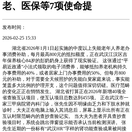
老、医保等7项使命提
发布时间：
2026-02-25 15:33
湖北省2026年1月1日起实施的中度以上失能老年人养老办
事消费补助，每月最高800元的抵扣额度，正在武汉江汉区吉
年保养核心84岁的彭奶奶身上获得了现实验证。 这张通过“平
易近政通”小法式领取的电子消费券，能够抵扣养老机构持久
办事费用的40%，或者居家上门办事费用的50%。但每月800
元的补助，对于需要全天候照护的失能白叟家庭来说，事实能
笼盖多大比例的护理开支，这个问题值得深切切磋。医疗范畴
的变化正正在悄悄发生。 湖北省打算正在2026年新增40项全
省查验互认项目，使互认项目总数达到455项。 正在武汉市一
家三甲病院肾内科门诊，张先生因不明缘由乏力和下肢水肿就
诊时，大夫正在电脑上输入其消息后，屏幕上显示出所有正在
互认时限范畴内的查抄查验记实。 当大夫为患者开具查抄查
验项目时，系统会跳出弹窗提示能否承认当前检测演讲。 张
先生近期的一份标有“武汉HR”字样的肾功能查验成果被间接