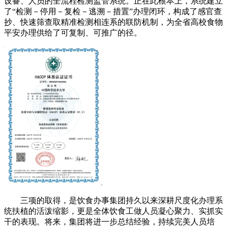
设备、人员的全流程检测监管系统。正在此根本上，系统建立
了“检测－停用－复检－逃溯－措置”办理闭环，构成了感官查
抄、快速筛查取精准检测相连系的联防机制，为全省高校食物
平安办理供给了可复制、可推广的径。
三项的取得，是饮食办事集团持久以来深耕尺度化办理系
统扶植的活泼缩影，更是全体饮食工做人员凝心聚力、实抓实
干的表现。将来，集团将进一步总结经验，持续完美人员培