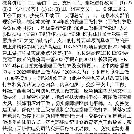
教育讲话： 二、会前： 三、支部！ 1。党纪进修教育： (1) (2)
(3) 2。认识形态！ (1) (2) (3) 四、组宣委员； 1。党建工做 2。
工会工做 3。少先队工做 五、支部总结 1。 2。连系本支部的
现实环境，制定本支部2024年度的党建工做打算（工做打算取
会议纪要同步），积极奉行“党建+沉点工做推进”“党建+人才
步队扶植”“党建+干部做风扶植”“党建+医共体扶植”“党建+意
愿办事”五大党业融合径，支部的打算要详尽到具体工做的开
展上来请你参照“京沪高速面JHK-YZ21标项目党支部2022年党
建工做打算及实施要点”这篇打算，以长深高速LHK-LYG4标
党建工做者的身份写一篇3000字摆布的2024年长深高速LHK-
LYG4标项目党支部党建工做打算及实施要点，此中内容需要
包罗：2023年党建工做内容（200字以内）；党建尺度化工做
（800字摆布）；理论进修工做（此中必需包罗从题教育进修
打算和落实认识形态内容，内容包罗1。交换平安出产工做。
环绕广西电网公司防风防汛工做方案、应急预案等系列文件工
做要求，开展营业交换，指点帮扶天峨供电公司有序做好雷暴
大风、强降雨应对工做，切实保障辖区供电平稳。2。交换党
建工做。督促衔接上级摆设制定党建党廉工做打算，就落实党
建党廉动做存正在问题和坚苦进行研讨，交换分享党建党廉工
做提质的体例方式，沉点环绕党纪进修教育沉点工做放置，帮
扶指点天峨供电公司结实开展好各项动做。3。交换运营办理