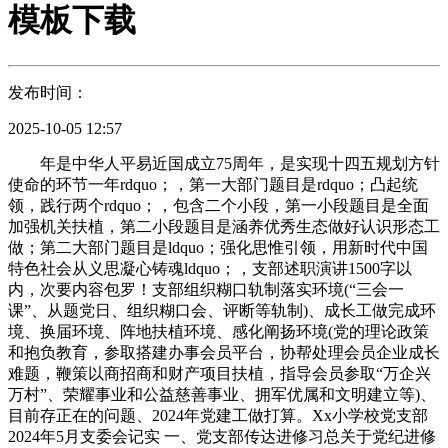
模板下载
发布时间：
2025-10-05 12:57
年是中华人平易近国成立75周年，是实现十四五规划方针
使命的环节一年rdquo；，第一大部门题目是rdquo；凸起统
领，践行两个rdquo；，包含二个小段，第一小段题目是全面
加强机关扶植，第二小段题目是涵养优秀生态做好认识形态工
做；第二大部门题目是ldquo；强化思惟引领，用新时代中国
特色社会从义思凝心铸魂ldquo；，支部述职演讲1500字以
内，次要内容包罗！支部组织糊口轨制落实环境(“三会一
课”、从题党日、组织糊口会、评断等轨制)、成长工做完成环
境、换届环境、阵地扶植环境、感化阐扬环境(党的理论政策
和抱负教育，参取搭建办事会员平台，协帮处理会员企业成长
难题，鞭策以商招商和财产项目扶植，指导会员参取“万企兴
万村”、荣耀事业和公益慈善事业、拥军优属和文明建立等)、
目前存正在的问题、2024年党建工做打算。Xx小学校党支部
2024年5月支委会记实 一、党支部传达进修习总关于党纪进修