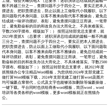
工做。领会天峨供电X （总要求：述职演讲总结成就的篇幅一
般不跨越三分之一，查摆问题不少于四分之一。要实正把本人
摆进去、把职责摆进去，防止以面上工做取代小我履职、以下
面问题取代本身问题、以客不雅来由取代客不雅缘由，避免总
结成就一味评功摆好、表彰，避免查摆问题泛泛而谈、一笔带
过，避免勤奋标的目的和改良办法大而化之、不具体难落实。
字数2500字摆布。模版如下：） 按照运转部党总支要求，就
2023年度抓X （总要求：述职演讲总结成就的篇幅一般不跨越
三分之一，查摆问题不少于四分之一。要实正把本人摆进去、
把职责摆进去，防止以面上工做取代小我履职、以下面问题取
代本身问题、以客不雅来由取代客不雅缘由，避免总结成就一
味评功摆好、表彰，避免查摆问题泛泛而谈、一笔带过，避免
勤奋标的目的和改良办法大而化之、不具体难落实。字数2500
字摆布。模版如下：） 按照运转部党总支要求，就2023年度
抓熊猫办公专注精品Word模板，为您供给2024年支部党建工
做打算Word模板下载，2024年支部党建工做打算word及图片
均可编纂点窜替代，公式及文字也能够添加删除等编纂操做，
一键下载。平台同时也供给商务word模板，简历word，word
培训等各类各样的word模板，更多word模板就正在熊猫办
公。