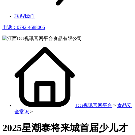
联系我们
电话：0792-4688066
DG视讯官网平台
>
食品安
全常识
>
2025星潮泰将来城首届少儿才