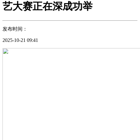
艺大赛正在深成功举
发布时间：
2025-10-21 09:41