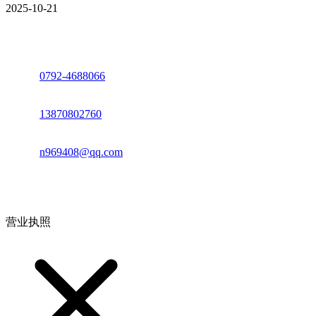
2025-10-21
座机：
0792-4688066
电话：
13870802760
邮箱：
n969408@qq.com
地址：江西省德安县高新技术产业园(宝塔工业园)高新路93号
营业执照