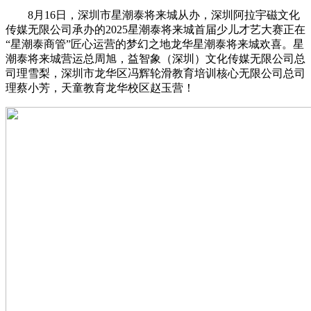
8月16日，深圳市星潮泰将来城从办，深圳阿拉宇磁文化
传媒无限公司承办的2025星潮泰将来城首届少儿才艺大赛正在
“星潮泰商管”匠心运营的梦幻之地龙华星潮泰将来城欢喜。星
潮泰将来城营运总周旭，益智象（深圳）文化传媒无限公司总
司理雪梨，深圳市龙华区冯辉轮滑教育培训核心无限公司总司
理蔡小芳，天童教育龙华校区赵玉营！