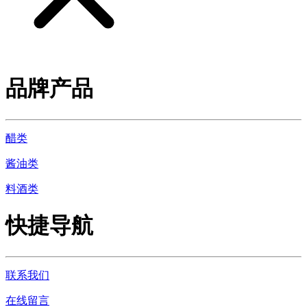
品牌产品
醋类
酱油类
料酒类
快捷导航
联系我们
在线留言