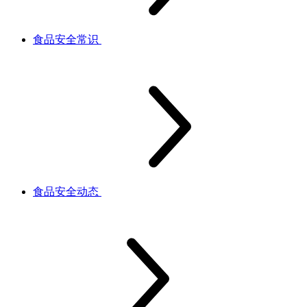
食品安全常识
食品安全动态