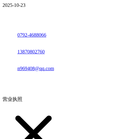
2025-10-23
座机：
0792-4688066
电话：
13870802760
邮箱：
n969408@qq.com
地址：江西省德安县高新技术产业园(宝塔工业园)高新路93号
营业执照