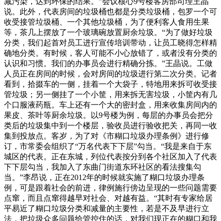
减污染，达到环保的结果。”会议核心9号楼客房部司理王晶
说。此外，代表房间的垃圾桶也都是分类垃圾桶，包罗一个可
收受接管垃圾桶、一个其他垃圾桶，为了便利客人食用生果
等，茶几上摆放了一个玻璃碗放置厨余垃圾。“为了做好垃圾
分类，我们起首对员工进行宣传培训带动，让员工晓得怎样精
确地分类。有时候，客人可能不小心放错了，或者没有分类的
认识和习惯。我们的办事员会进行精确分拣。”王晶说。工做
人员正在房间的时候，会对房间的垃圾进行第二次分类。记者
看到，拾掇车的一侧，挂着一个大袋子，特地用来拆可收受接
管垃圾；另一侧挂了一个小筐，用来拆无害垃圾，小筐内有几
个口服液药瓶。车上还有一个大的密封盒，用来收集房间内的
果皮、茶叶等厨余垃圾。以9号楼为例，每层的办事员会把分
类后的垃圾集中到一个楼层，验收员进行验收把关，再同一收
集到投放点。客岁，为了对《市糊口垃圾办理条例》进行修
订，市常委会组织了“万名代表下下层”勾当。“我是来自于东
城区的代表。正在东城，列位代表按分到各个社区加入了代表
下下层勾当，我加入了东曲门街道东环社区的看法搜集勾
当。”李昂说，正在2012年的时候就实施了糊口垃圾办理条
例，可是跟着社会的前进，律例施行傍边呈现的一些问题需要
点窜，而且点窜得越早对社会、对越有益。“其时有专家给居
平易近了糊口垃圾分类和减量的主要性，若是不及早进行立
法，把垃圾众多问题给管控住的话，对我们现正在的糊口和我