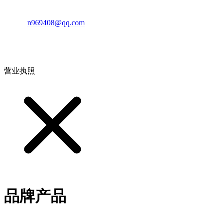
邮箱：
n969408@qq.com
地址：江西省德安县高新技术产业园(宝塔工业园)高新路93号
营业执照
品牌产品