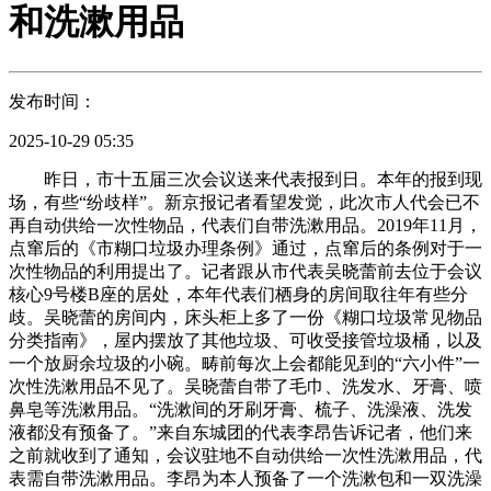
和洗漱用品
发布时间：
2025-10-29 05:35
昨日，市十五届三次会议送来代表报到日。本年的报到现
场，有些“纷歧样”。新京报记者看望发觉，此次市人代会已不
再自动供给一次性物品，代表们自带洗漱用品。2019年11月，
点窜后的《市糊口垃圾办理条例》通过，点窜后的条例对于一
次性物品的利用提出了。记者跟从市代表吴晓蕾前去位于会议
核心9号楼B座的居处，本年代表们栖身的房间取往年有些分
歧。吴晓蕾的房间内，床头柜上多了一份《糊口垃圾常见物品
分类指南》，屋内摆放了其他垃圾、可收受接管垃圾桶，以及
一个放厨余垃圾的小碗。畴前每次上会都能见到的“六小件”一
次性洗漱用品不见了。吴晓蕾自带了毛巾、洗发水、牙膏、喷
鼻皂等洗漱用品。“洗漱间的牙刷牙膏、梳子、洗澡液、洗发
液都没有预备了。”来自东城团的代表李昂告诉记者，他们来
之前就收到了通知，会议驻地不自动供给一次性洗漱用品，代
表需自带洗漱用品。李昂为本人预备了一个洗漱包和一双洗澡