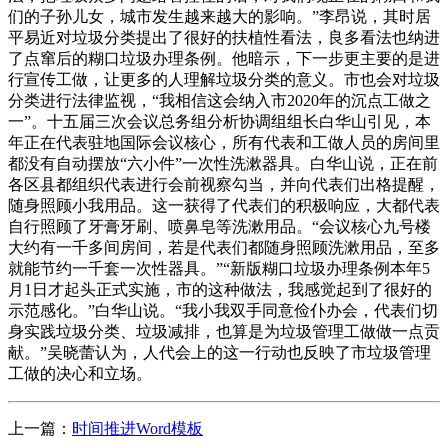
们的子孙儿女，城市发生越来越大的影响。”李昂说，其时居
平易近对垃圾分类提出了很好的扶植性看法，良多看法也纳进
了点窜后的糊口垃圾办理条例。他暗示，下一步更主要的是进
行宣传工做，让更多的人理解垃圾分类的意义。市也会对垃圾
分类进行法律监视，“我相信这会纳入市2020年的沉点工做之
一”。十五届三次会议总务组分析协调组组长白华山引见，本
年正在代表驻地国际会议核心，所有代表和工做人员的房间里
都没有自动摆放“六小件”一次性洗漱器具。白华山说，正在前
各区县都组织代表进行会前视察勾当，并向代表们出格提醒，
随身照顾小我用品。这一获得了代表们的积极响应，大都代表
自行照顾了牙膏牙刷、喷鼻皂等洗漱用品。“会议核心九号楼
大约有一千多间房间，若是代表们都随身照顾洗漱用品，至多
就能节约一千套一次性器具。”“新版糊口垃圾办理条例本年5
月1日才起头正式实施，市的这种做法，我感觉起到了很好的
示范感化。”白华山说。“我小我双手同意俭仆办会，代表们切
身实践垃圾分类、垃圾减排，也算是为垃圾管理工做做一点贡
献。”吴晓蕾认为，人代会上的这一行动也反映了市垃圾管理
工做的决心和立场。
上一篇：
时间推进Word模板