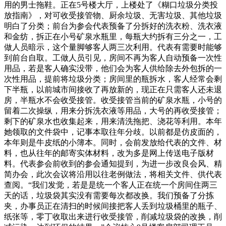
用的男士拖鞋。正在5号楼大厅，上楼处了《糊口垃圾分类投
放指南》，对可收受接管物、厨余垃圾、无害垃圾、其他垃圾
明白了分类；前台为参会代表预备了分拆好的洗衣粉、洗衣液
和金纺，拆正在小号矿泉水瓶里，每瓶大约拆有三分之一，工
做人员暗示，这个量脚够客人两三次利用。代表有需要时能够
到前台自取。工做人员引见，房间不再为客人自动预备一次性
用品，若是客人确实没带，他们会为客人供给除去外包拆的一
次性用品，提前将垃圾分类；房间里的瓶拆水，客人经常会剩
下半瓶，以前城市间接收了再放新的，现正在只需客人还未退
房，半瓶水不会收受接管。收受接管当前的矿泉水瓶，小号的
留着二次操纵，用来分拆洗衣液等用品，大号的再收受接管；
剩下的矿泉水也收集起来，用来清洗拖把、浇花等利用。本年
她领取的文件袋中，记事本取往年分歧。以前都是仿皮面的，
本年则是牛皮纸的小簿本。同时，会前发放给代表的文件、材
料，也从往年的邮寄实体材料，改为多是网上传送电子版材
料。代表参会前收到的参会通知提到，为进一步改良会风、精
简办会，此次会议将沿用以往老例做法，将相关文件、供代表
查阅。“我们发觉，若是是统一个客人正在统一个房间住两三
天的话，垃圾袋其实没有需要每次都改换。我们预备了分拣
夹，办事员正在清扫的时候间接把客人丢到垃圾桶里的瓶子、
纸张等，零丁收取出来进行收受接管，削减垃圾袋的改换，削