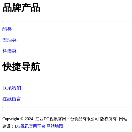
品牌产品
醋类
酱油类
料酒类
快捷导航
联系我们
在线留言
Copyright © 2024 江西DG视讯官网平台食品有限公司 版权所有 网站
建设：
DG视讯官网平台
网站地图