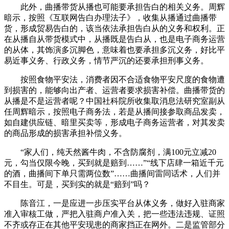
此外，曲播带货从播也可能要承担告白的相关义务。周辉
暗示，按照《互联网告白办理法子》，收集从播通过曲播带
货，形成贸易告白的，该当依法承担告白从的义务和权利。正
在从播自从带货模式中，从播既是告白从，也是电子商务运营
的从体，其饰演多沉脚色，意味着也要承担多沉义务，好比平
易近事义务、行政义务，情节严沉的还要承担刑事义务。
按照食物平安法，消费者因不合适食物平安尺度的食物遭
到损害的，能够向出产者、运营者要求损害补偿。曲播带货的
从播是不是运营者呢？中国社科院所收集取消息法研究室副从
任周辉暗示，按照电子商务法，若是从播间接参取商品发卖，
如自建供应链、暗里买卖等，形成电子商务运营者，对其发卖
的商品形成的损害承担补偿义务。
“家人们，纯天然酱牛肉，不含防腐剂，满100元立减20
元，勾当仅限今晚，买到就是赔到……”“线下店肆一箱近千元
的酒，曲播间下单只需两位数”……曲播间雷同话术，人们并
不目生。可是，买到实的就是“赔到”吗？
陈音江，一是应进一步压实平台从体义务，做好入驻商家
准入审核工做，严把入驻商户准入关，把一些违法违规、证照
不齐或存正在其他平安现患的商家挡正在网外。二是监管部分