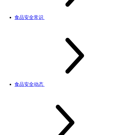
食品安全常识
食品安全动态