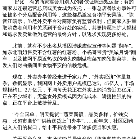
“好比，有的商家靠套用别人的餐饮证照违规运营；有的
商家以连锁运营总店或美食城为依托，一张总店餐饮办事许可
证被多个分店配合利用等，这些都易激发食物平安风险。”陈
音江暗示，虽然外卖平台对商家负有监管权利，但商家入驻量
取消费者利用率关系到平台好处的实现，其更情愿把扩大规模
和逃求发卖量做为运营的最终方针，以逃求实现更多好处。
此前，就有不少出名从播因涉嫌虚假宣传等问题“翻车”。
如东北雨姐售卖不含红薯的红薯粉、小杨哥带货“美诚月饼”翻
车，以及被网平易近热议的槽头肉制做梅菜扣肉预制菜等。激
发人们对曲播间里食物平安的信赖危机。
现在，外卖办事曾经走进千家万户，“外卖经济”体量复
杂。数据显示，我国网上外卖用户规模已达5。45亿人，市场
规模约1。2万亿元，平均每天花正在外卖上的消费近33亿元。
正在不少城市，无堂食外卖模式因为低成本、矫捷性强的特
点，正在平台上敏捷普及。
“今全国单，明天提货”“蔬菜新颖，品类多样，价钱实
惠，比超市廉价”“供给送货上门办事”……近年来，社区团购
进入人们的糊口，给市平易近带来了诸多便当和实惠。
关于平台义务，市场监管总局出台的《收集餐饮办事食物