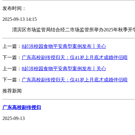
发布时间：
2025-09-13 14:15
渭滨区市场监管局结合经二市场监管所举办2025年秋季开
上一篇：
8起涉校园食物平安典型案例发布丨关心
下一篇：
广东高校副传授归天：仅41岁上月底才成婚伴侣暗
上一篇：
8起涉校园食物平安典型案例发布丨关心
下一篇：
广东高校副传授归天：仅41岁上月底才成婚伴侣暗
推荐新闻
广东高校副传授归
2025-09-13