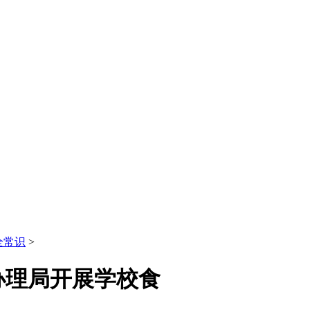
全常识
>
办理局开展学校食