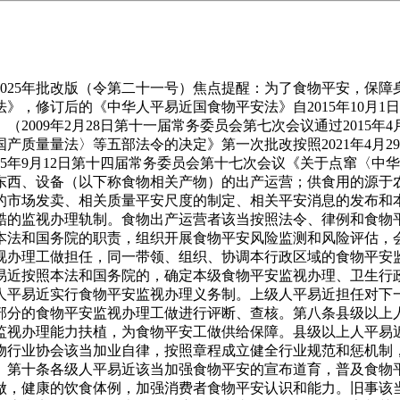
并将食物平安国度尺度草案向社会发布，普遍听取食物出产运营者、消费者、相关部分等方面的看法。食物平安国度尺度该当经国务院卫生行政部分组织的食物平安国度尺度审评委员会审查通过。食物平安国度尺度审评委员会由医学、农业、食物、养分、生物、等方面的专家以及国务院相关部分、食物行业协会、消费者协会的代表构成，对食物平安国度尺度草案的科学性和适用性等进行审查。第二十九条对处所特色食物，没有食物平安国度尺度的，省、自治区、曲辖市人平易近卫生行政部分能够制定并发布食物平安处所尺度，报国务院卫生行政部分存案。食物平安国度尺度制定后，该处所尺度即行废止。第三十条国度激励食物出产企业制定严于食物平安国度尺度或者处所尺度的企业尺度，正在本企业合用，并报省、自治区、曲辖市人平易近卫生行政部分存案。第三十一条省级以上人平易近卫生行政部分该当正在其网坐上发布制定和存案的食物平安国度尺度、处所尺度和企业尺度，供免费查阅、下载。对食物平安尺度施行过程中的问题，县级以上人平易近卫生行政部分该当会同相关部分及时赐与指点、解答。第三十二条省级以上人平易近卫生行政部分该当会同同级食物平安监视办理、农业行政等部分，别离对食物平安国度尺度和处所尺度的施行环境进行评价，并按照评价成果及时修订食物平安尺度。省级以上人平易近食物平安监视办理、农业行政等部分该当对食物平安尺度施行中存正在的问题进行收集、汇总，并及时向同级卫生行政部分传递。食物出产运营者、食物行业协会发觉食物平安尺度正在施行中存正在问题的，该当当即向卫生行政部分演讲。（一）具有取出产运营的食物品种、数量相顺应的食物原料处置和食物加工、包拆、储存等场合，连结该场合整洁，并取有毒、无害场合以及其他污染源连结的距离；（二）具有取出产运营的食物品种、数量相顺应的出产运营设备或者设备，有响应的消毒、、盥洗、采光、照明、通风、防腐、防尘、防蝇、防鼠、防虫、洗涤以及处置废水、存放垃圾和烧毁物的设备或者设备；（四）具有合理的设备结构和工艺流程，防止待加工食物取间接入口食物、原料取成品交叉污染，避免食物接触有毒物、不洁物；（五）餐具、饮具和盛放间接入口食物的容器，利用前该当洗净、消毒，炊具、器具用后该当洗净，连结洁净；（六）储存、运输和拆卸食物的容器、东西和设备该当平安、无害，连结洁净，防止食物污染，并合适食物平安所需的温度、湿度等特殊要求，不得将食物取有毒、无害物品一同储存、运输；（八）食物出产运营人员该当连结小我卫生，出产运营食物时，该当将手洗净，穿戴洁净的工做衣、帽等；发卖无包拆的间接入口食物时，该当利用无毒、洁净的容器、售货东西和设备；（一）用非食物原料出产的食物或者添加食物添加剂以外的化学物质和其他可能风险人体健康物质的食物，或者用收受接管食物做为原料出产的食物；（二）致病性微生物，农药残留、兽药残留、生物毒素、沉金属等污染物质以及其他风险人体健康的物质含量跨越食物平安尺度限量的食物、食物添加剂、食物相关产物；（六）变质、油脂酸败、霉变生虫、不洁、混有异物、掺假或者感官性状非常的食物、食物添加剂；第三十五条国度对食物出产运营实行许可轨制。处置食物出产、食物发卖、餐饮办事，该当依法取得许可。可是，发卖食用农产物和仅发卖预包拆食物的，不需要取得许可。仅发卖预包拆食物的，该当报所正在地县级以上处所人平易近食物平安监视办理部分存案。县级以上处所人平易近食物平安监视办理部分该当按照《中华人平易近国行政许可法》的，审核申请人提交的本法第三十第一款第一项至第四项要求的相关材料，需要时对申请人的出产运营场合进行现场核查；对合适前提的，准予许可；对不合适前提的，不予许可并书面说由。第三十六条食物出产加工小做坊和食物摊贩等处置食物出产运营勾当，该当合适本法的取其出产运营规模、前提相顺应的食物平安要求，所出产运营的食物卫生、无毒、无害，食物平安监视办理部分该当对其加强监视办理。县级以上处所人平易近该当对食物出产加工小做坊、食物摊贩等进行分析管理，加强办事和同一规划，改善其出产运营，激励和支撑其改良出产运营前提，进入集中买卖市场、店肆等固定场合运营，或者正在指定的姑且运营区域、时段运营。第三十七条操纵新的食物原料出产食物，或者出产食物添加剂新品种、食物相关产物新品种，该当向国务院卫生行政部分提交相关产物的平安性评估材料。国务院卫生行政部分该当自收到申请之日起六十日内组织审查；对合适食物平安要求的，准予许可并发布；对不合适食物平安要求的，不予许可并书面说由。第三十八条出产运营的食物中不得添加药品，可是能够添加按照保守既是食物又是中药材的物质。按照保守既是食物又是中药材的物质目次由国务院卫生行政部分会同国务院食物平安监视办理部分制定、发布。第三十九条国度对食物添加剂出产实行许可轨制。处置食物添加剂出产，该当具有取所出产食物添加剂品种相顺应的场合、出产设备或者设备、专业手艺人员和办理轨制，并按照本法第三十五条第二款的法式，取得食物添加剂出产许可。第四十条食物添加剂该当正在手艺上确有需要且颠末风险评估证明平安靠得住，方可列入答应利用的范畴；相关食物平安国度尺度该当按照手艺需要性和食物平安风险评估成果及时修订。第四十一条出产食物相关产物该当符律、律例和食物平安国度尺度。对间接接触食物的包拆材料等具有较高风险的食物相关产物，按照国度相关工业产物出产许可证办理的实施出产许可。食物平安监视办理部分该当加强对食物相关产物出产勾当的监视办理。国度对沉点液态食物道散拆运输实行许可轨制。道运输运营者处置沉点液态食物散拆运输，该当有合适保障食物平安要求的公用运输容器、功课人员和办理轨制等，依法取得县级以上处所人平易近食物平安监视办理部分核发的准运证。道散拆运输沉点液态食物，发货方该当检验承运的道运输运营者的准运证，核验运输容器能否合适保障食物平安的要求；收货方该当检验承运的道运输运营者的准运证、运输记实，核验运输容器铅封能否完整；承运的道运输运营者该当正在运输容器显著喷涂食物公用标识，按照国度相关利用运输容器并及时清洗，严禁拆运食物以外的其他物质。任何单元和小我不得伪制、变制或者利用伪制、变制的沉点液态食物道散拆运输记实、运输容器清洗凭证等单据。沉点液态食物道散拆运输的具体管来由国务院食物平安监视办理部分会同国务院相关部分制定。沉点液态食物目次由国务院食物平安监视办理部分会同国务院相关部分制定、调整，报国务院核准后发布。食物出产运营者该当按照本法的，成立食物平安逃溯系统，食物可逃溯。国度激励食物出产运营者采用消息化手段采集、留存出产运营消息，成立食物平安逃溯系统。第四十四条食物出产运营企业该当成立健全食物平安办理轨制，对职工进行食物平安学问培训，加强食物查验工做，依法处置出产运营勾当。食物出产运营企业该当配备食物平安办理人员，加强对其培训和查核。经查核不具备食物平安办理能力的，不得上岗。食物平安监视办理部分该当对企业食物平安办理人员随机进行监视抽查查核并发布查核环境。监视抽查查核不得收取费用。第四十五条食物出产运营者该当成立并施行从业人员健康办理轨制。患有国务院卫生行政部分的有碍食物平安疾病的人员，不得处置接触间接入口食物的工做。处置接触间接入口食物工做的食物出产运营人员该当每年进行健康查抄，取得健康证明后方可上岗工做。第四十七条食物出产运营者该当成立食物平安自查轨制，按期对食物平安情况进行查抄评价。出产运营前提发生变化，不再合适食物平安要求的，食物出产运营者该当当即采纳整改办法；有发生食物平安变乱潜正在风险的，该当当即遏制食物出产运营勾当，并向所正在地县级人平易近食物平安监视办理部分演讲。第四十八条国度激励食物出产运营企业合适优良出产规范要求，实施风险阐发取环节节制点系统，提高食物平安办理程度。对通过优良出产规范、风险阐发取环节节制点系统认证的食物出产运营企业，认证机构该当依法实施查询拜访；对不再合适认证要求的企业，该当依法撤销认证，及时向县级以上人平易近食物平安监视办理部分传递，并向社会发布。认证机构实施查询拜访不得收取费用。第四十九条食用农产物出产者该当按照食物平安尺度和国度相关利用农药、肥料、兽药、饲料和饲料添加剂等农业投入品，严酷施行农业投入品利用平安间隔期或者休药期的，不得利用国度明令的农业