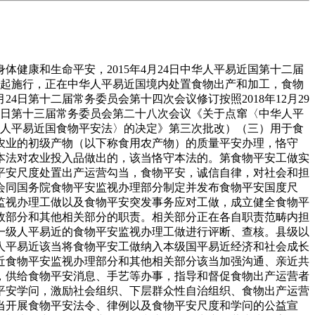
投入品。将剧毒、高毒农药用于蔬菜、瓜果、茶叶和中草药材等国度的农做物。县级以上人平易近农业行政部分该当加强对农业投入品利用的监视办理和指点，成立健全农业投入品平安利用轨制。第五十条食物出产者采购食物原料、食物添加剂、食物相关产物，该当检验供货者的许可证和产物及格证明；对无法供给及格证明的食物原料，该当按照食物平安尺度进行查验；不得采购或者利用不合适食物平安尺度的食物原料、食物添加剂、食物相关产物。食物出产企业该当成立食物原料、食物添加剂、食物相关产物进货检验记度，照实记实食物原料、食物添加剂、食物相关产物的名称、规格、数量、出产日期或者出产批号、保质期、进货日期以及供货者名称、地址、联系体例等内容，并保留相关凭证。记实和凭证保留刻日不得少于产物保质期满后六个月；没有明白保质期的，保留刻日不得少于二年。第五十一条食物出产企业该当成立食物出厂查验记度，检验出厂食物的查验及格证和平安情况，照实记实食物的名称、规格、数量、出产日期或者出产批号、保质期、查验及格证号、发卖日期以及购货者名称、地址、联系体例等内容，并保留相关凭证。记实和凭证保留刻日该当合适本法第五十条第二款的。第五十二条食物、食物添加剂、食物相关产物的出产者，该当按照食物平安尺度对所出产的食物、食物添加剂、食物相关产物进行查验，查验及格后方可出厂或者发卖。第五十食物运营者采购食物，该当检验供货者的许可证和食物出厂查验及格证或者其他及格证明（以下称及格证件）。食物运营企业该当成立食物进货检验记度，照实记实食物的名称、规格、数量、出产日期或者出产批号、保质期、进货日期以及供货者名称、地址、联系体例等内容，并保留相关凭证。记实和凭证保留刻日该当合适本法第五十条第二款的。实行同一配送运营体例的食物运营企业，能够由企业总部同一检验供货者的许可证和食物及格证件，进行食物进货检验记实。处置食物批发营业的运营企业该当成立食物发卖记度，照实记实批发食物的名称、规格、数量、出产日期或者出产批号、保质期、发卖日期以及购货者名称、地址、联系体例等内容，并保留相关凭证。记实和凭证保留刻日该当合适本法第五十条第二款的。第五十四条食物运营者该当按照食物平安的要求储存食物，按期查抄库存食物，及时清理变质或者跨越保质期的食物。食物运营者储存散拆食物，该当正在储存标明食物的名称、出产日期或者出产批号、保质期、出产者名称及联系体例等内容。第五十五条餐饮办事供给者该当制定并实施原料节制要求，不得采购不合适食物平安尺度的食物原料。餐饮办事供给者公开加工过程，公示食物原料及其来历等消息。餐饮办事供给者正在加工过程中该当查抄待加工的食物及原料，发觉有本法第三十四条第六项景象的，不得加工或者利用。第五十六条餐饮办事供给者该当按期食物加工、储存、陈列等设备、设备；按期清洗、校验保温设备及冷藏、冷冻设备。餐饮办事供给者该当按照要求对餐具、饮具进行清洗消毒，不得利用未经清洗消毒的餐具、饮具；餐饮办事供给者委托清洗消毒餐具、饮具的，该当委托合适本法前提的餐具、饮具集中消毒办事单元。第五十七条学校、托长机构、养老机构、建建工地等集顶用餐单元的食堂该当严酷恪守法令、律例和食物平安尺度；从供餐单元订餐的，该当从取得食物出产运营许可的企业订购，并按照要求对订购的食物进行检验。供餐单元该当严酷恪守法令、律例和食物平安尺度，当餐加工，确保食物平安。学校、托长机构、养老机构、建建工地等集顶用餐单元的从管部分该当加强对集顶用餐单元的食物平安教育和日常办理，降低食物平安风险，及时消弭食物平安现患。第五十八条餐具、饮具集中消毒办事单元该当具备响应的功课场合、清洗消毒设备或者设备，用水和利用的洗涤剂、消毒剂该当合适相关食物平安国度尺度和其他国度尺度、卫生规范。餐具、饮具集中消毒办事单元该当对消毒餐具、饮具进行逐批查验，查验及格后方可出厂，并该当随附消毒及格证明。消毒后的餐具、饮具该当正在包拆上标注单元名称、地址、联系体例、消毒日期以及利用刻日等内容。第五十九条食物添加剂出产者该当成立食物添加剂出厂查验记度，检验出厂产物的查验及格证和平安情况，照实记实食物添加剂的名称、规格、数量、出产日期或者出产批号、保质期、查验及格证号、发卖日期以及购货者名称、地址、联系体例等相关内容，并保留相关凭证。记实和凭证保留刻日该当合适本法第五十条第二款的。第六十条食物添加剂运营者采购食物添加剂，该当依法检验供货者的许可证和产物及格证件，照实记实食物添加剂的名称、规格、数量、出产日期或者出产批号、保质期、进货日期以及供货者名称、地址、联系体例等内容，并保留相关凭证。记实和凭证保留刻日该当合适本法第五十条第二款的。第六十一条集中买卖市场的创办者、柜台出租者和展销会举办者，该当依法审查入场食物运营者的许可证，明白其食物平安办理义务，按期对其运营和前提进行查抄，发觉其有违反本法行为的，该当及时并当即演讲所正在地县级人平易近食物平安监视办理部分。第六十二条收集食物买卖第三方平台供给者该当对入网食物运营者进行实名登记，明白其食物平安办理义务；依法该当取得许可证的，还该当审查其许可证。收集食物买卖第三方平台供给者发觉入网食物运营者有违反本法行为的，该当及时并当即演讲所正在地县级人平易近食物平安监视办理部分；发觉严沉违法行为的，该当当即遏制供给收集买卖平台办事。第六十国度成立食物召回轨制。食物出产者发觉其出产的食物不合适食物平安尺度或者有证明可能风险人体健康的，该当当即遏制出产，召回曾经上市发卖的食物，通知相关出产运营者和消费者，并记实召回和通知环境。食物运营者发觉其运营的食物有前款景象的，该当当即遏制运营，通知相关出产运营者和消费者，并记实遏制运营和通知环境。食物出产者认为该当召回的，该当当即召回。因为食物运营者的缘由形成其运营的食物有前款景象的，食物运营者该当召回。食物出产运营者该当对召回的食物采纳无害化处置、等办法，防止其再次流入市场。可是，对因标签、标记或者仿单不合适食物平安尺度而被召回的食物，食物出产者正在采纳解救办法且能食物平安的环境下能够继续发卖；发卖时该当向消费者解救办法。食物出产运营者该当将食物召回和处置环境向所正在地县级人平易近食物平安监视办理部分演讲；需要对召回的食物进行无害化处置、的，该当提前演讲时间、地址。食物平安监视办理部分认为需要的，能够实施现场监视。食物出产运营者未按照本条召回或者遏制运营的，县级以上人平易近食物平安监视办理部分能够责令其召回或者遏制运营。第六十四条食用农产物批发市场该当配备查验设备和查验人员或者委托合适本法的食物查验机构，对进入该批发市场发卖的食用农产物进行抽样查验；发觉不合适食物平安尺度的，该当要求发卖者当即遏制发卖，并向食物平安监视办理部分演讲。第六十五条食用农产物发卖者该当成立食用农产物进货检验记度，照实记实食用农产物的名称、数量、进货日期以及供货者名称、地址、联系体例等内容，并保留相关凭证。记实和凭证保留刻日不得少于六个月。第六十六条进入市场发卖的食用农产物正在包拆、保鲜、储存、运输中利用保鲜剂、防腐剂等食物添加剂和包拆材料等食物相关产物，该当合适食物平安国度尺度。第六十八条食物运营者发卖散拆食物，该当正在散拆食物的容器、外包拆上标明食物的名称、出产日期或者出产批号、保质期以及出产运营者名称、地址、联系体例等内容。第七十条食物添加剂该当有标签、仿单和包拆。标签、仿单该当载明本法第六十七条第一款第一项至第六项、第八项、第九项的事项，以及食物添加剂的利用范畴、用量、利用方式，并正在标签上载明“食物添加剂”字样。第七十一条食物和食物添加剂的标签、仿单，不得含有虚假内容，不得涉及疾病防止、医治功能。出产运营者对其供给的标签、仿单的内容担任。食物和食物添加剂的标签、仿单该当清晰、较着，出产日期、保质期等事项该当显著标注，容易辨识。第七十食物告白的内容该当实正在，不得含有虚假内容，不得涉及疾病防止、医治功能。食物出产运营者对食物告白内