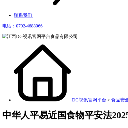
联系我们
电话：0792-4688066
DG视讯官网平台
>
食品安
中华人平易近国食物平安法202