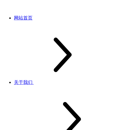
网站首页
关于我们