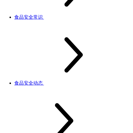
食品安全常识
食品安全动态