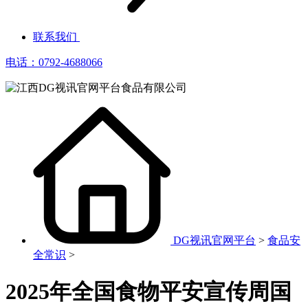
联系我们
电话：0792-4688066
DG视讯官网平台
>
食品安
全常识
>
2025年全国食物平安宣传周国