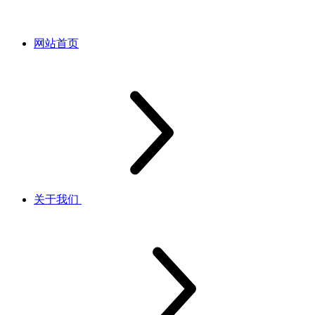
网站首页
关于我们