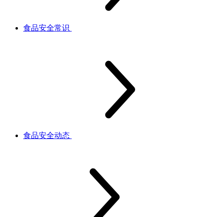
食品安全常识
食品安全动态