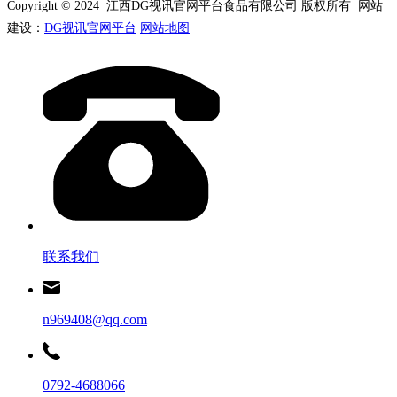
Copyright © 2024 江西DG视讯官网平台食品有限公司 版权所有 网站
建设：
DG视讯官网平台
网站地图
联系我们
n969408@qq.com
0792-4688066