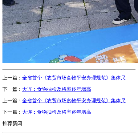
上一篇：
全省首个《农贸市场食物平安办理规范》集体尺
下一篇：
大连：食物抽检及格率逐年增高
上一篇：
全省首个《农贸市场食物平安办理规范》集体尺
下一篇：
大连：食物抽检及格率逐年增高
推荐新闻