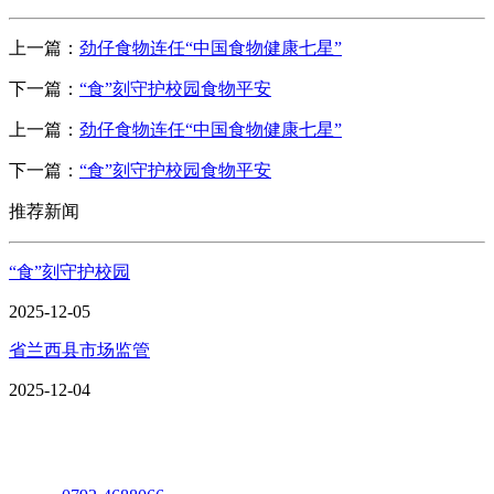
上一篇：
劲仔食物连任“中国食物健康七星”
下一篇：
“食”刻守护校园食物平安
上一篇：
劲仔食物连任“中国食物健康七星”
下一篇：
“食”刻守护校园食物平安
推荐新闻
“食”刻守护校园
2025-12-05
省兰西县市场监管
2025-12-04