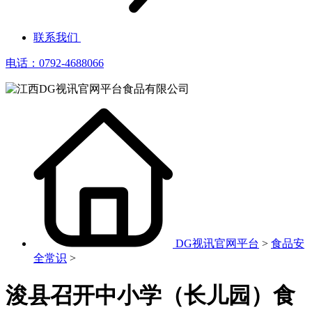
联系我们
电话：0792-4688066
DG视讯官网平台
>
食品安
全常识
>
浚县召开中小学（长儿园）食