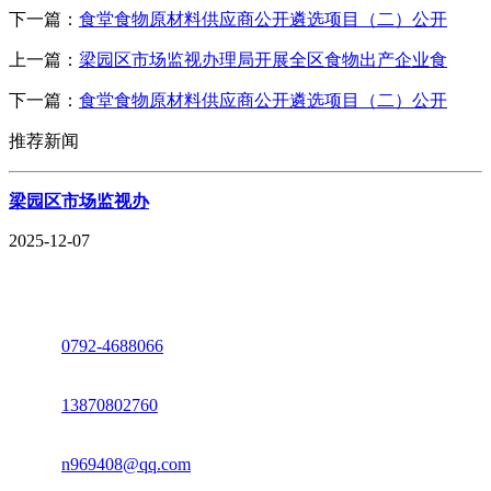
下一篇：
食堂食物原材料供应商公开遴选项目（二）公开
上一篇：
梁园区市场监视办理局开展全区食物出产企业食
下一篇：
食堂食物原材料供应商公开遴选项目（二）公开
推荐新闻
梁园区市场监视办
2025-12-07
座机：
0792-4688066
电话：
13870802760
邮箱：
n969408@qq.com