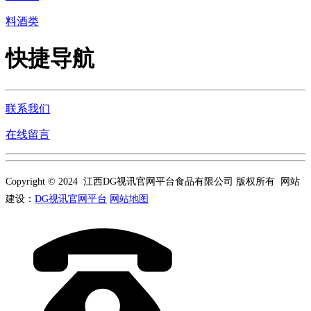
料酒类
快捷导航
联系我们
在线留言
Copyright © 2024 江西DG视讯官网平台食品有限公司 版权所有 网站
建设：
DG视讯官网平台
网站地图