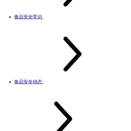
食品安全常识
食品安全动态