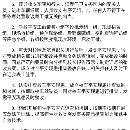
6。疏导收支车辆和行人，清理门卫义务区内的无关人
员，进出车辆通顺，人员收支有序无阻。7。任何人不得正在
警务室处置取该室工做无关的勾当。
2。学校平安工做带领小组下设批示组、组、现场措置
组、现场救护组、通信联络组、后勤保障组、变乱查询拜访组
等应急小组。各组按照变乱现实环境，启动工做。
3。每天对校园及沉点部位进行放哨，发觉平安现患，当
即责成相关部分进行整改并启动义务逃查轨制，完成整改的时
间。问题严沉的要及时向分担副校长报告请示，制定详尽的整
改方案。成立健全平安现患排查整改台账，相关担任人及时正
在记实表上签字。
4。认实排查校车平安现患。成立校车平安现患排查轨制
和台账，按期取校车驾驶员一同对校车平安现患进行排查，发
觉平安现患及时整改。
8。组织开展师生平安宣布道育和培训，按期不按期开展
应急练习训练，提高师生对各类突发事务应急措置能力和逃生
自救技术。