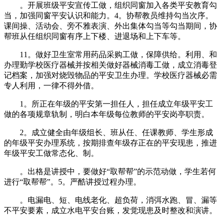
。开展班级平安宣传工做，组织同窗加入各类平安教育勾
当，加强同窗平安认识和能力。4。协帮教员维持勾当次序。
课间操、活动会、旁不雅表演、外出集体勾当等勾当期间，协
帮班从任组织同窗有序上下楼、进退场和上下车等。
11。做好卫生室常用药品采购工做，保障供给。利用、和
办理勤学校医疗器械并按相关做好器械消毒工做，成立消毒登
记档案，加强对烧毁物品的平安卫生办理。学校医疗器械必需
专人利用，一律不得外借。
1。所正在年级的平安第一担任人，担任成立年级平安工
做的各项规章轨制，明白本年级每位教师的平安岗亭职责。
2。成立健全由年级组长、班从任、任课教师、学生形成
的年级平安办理系统，按期排查年级存正在的平安现患，推进
年级平安工做常态化、制。
。出格是讲授中，要做好“取帮帮”的示范动做，学生若何
进行“取帮帮”。5。严酷讲授过程办理。
。电漏电、短、电线老化、超负荷，消弭水跑、冒、漏等
不平安要素，成立水电平安台账，发觉现患及时整改和演讲。