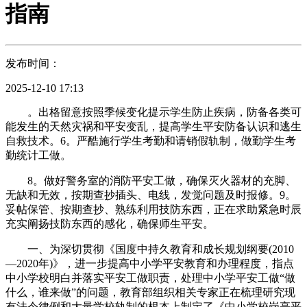
指南
发布时间：
2025-12-10 17:13
。出格留意按照季候变化提示学生防止疾病，防备各类可
能发生的天然灾祸和平安变乱，提高学生平安防备认识和逃生
自救技术。6。严酷施行学生考勤和请销假轨制，做勤学生考
勤统计工做。
8。做好警务室的消防平安工做，确保灭火器材的充脚、
无缺和无效，按期查抄插头、电线，发觉问题及时报修。9。
妥帖保管、按期查抄、熟练利用技防东西，正在求助紧急时辰
充实阐扬技防东西的感化，确保师生平安。
一、为深切贯彻《国度中持久教育和成长规划纲要(2010
—2020年)》，进一步提高中小学平安教育和办理程度，指点
中小学校明白并落实平安工做职责，处理中小学平安工做“做
什么，谁来做”的问题，教育部组织相关专家正在梳理研究现
有法令律例和大量学校轨制的根本上制定了《中小学校岗亭平