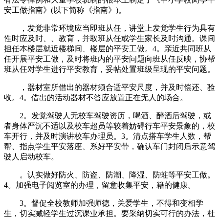
安工做指南》(以下简称《指南》)。
，发觉非常环境应当即班从任，讲堂上发觉学生行为具有
性时应及时、、教育，并取班从任或学生家长及时沟通。课间
担任本楼层就近楼梯间、楼层的平安工做。4。亲近共同班从
任开展平安工做，及时将班内的平安问题向班从任反映，协帮
班从任对学生进行平安教育，妥帖处置班级呈现的平安问题。
，器材室所借出的器材须合适平安尺度，并及时偿还、验
收。4。借出的活动器材不答应放置正在无人的场合。
2。发觉驾驶人无校车驾驶资历，喝酒、醉酒后驾驶，或
者身体严沉不适以及校车超员等较着妨碍行车平安景象的，校
车开行，并及时演讲校车办理员。3。清点搭车学生人数，帮
帮、指点学生平安落座、系好平安带，确认车门封闭后示意驾
驶人启动校车。
。认实做好防火、防盗、防潮、降湿、防蛀等平安工做。
4。加强电子阅览室的办理，留意收集平安，籍的健康。
3。督促全校教师加强师德，关爱学生，不得和变相学
生，切实减轻学生过沉课业承担。要采纳切实可行的办法，杜