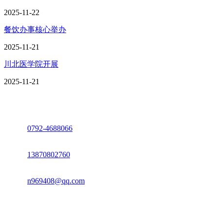
2025-11-22
餐饮办事核心举办
2025-11-21
川北医学院开展
2025-11-21
座机：
0792-4688066
电话：
13870802760
邮箱：
n969408@qq.com
地址：江西省德安县高新技术产业园(宝塔工业园)高新路93号