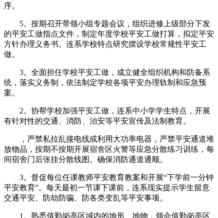
序。
5。按期召开带领小组专题会议，组织进修上级部分下发
的平安工做指点文件，制定年度学校平安工做打算，拟定平安
方针办理义务书。连系学校特点研究摆设学校常规性平安工
做。
3。全面担任学校平安工做，成立健全组织机构和防备系
统，落实义务制，依法制定学校各项平安办理轨制和应急预
案。
2。协帮学校加强平安工做，连系中小学学生特点，开展
有针对性的交通、消防、治安等平安宣传及法制教育。
，严禁私拉乱接电线或利用大功率电器，严禁平安通道堆
放物品，按期不按期开展宿舍区火警等应急分散练习训练，每
间宿舍门后张挂分散线图。确保消防通道通顺。
3。督促每位任课教师平安教育教案和开展“下学前一分钟
平安教育”。每天最初一节课下课前，连系现实提示学生留意
交通平安、防劫防骗、防各类变乱等平安事项。
1。熟悉值勤岗亭区域内的地形、地物，领会值勤岗亭区