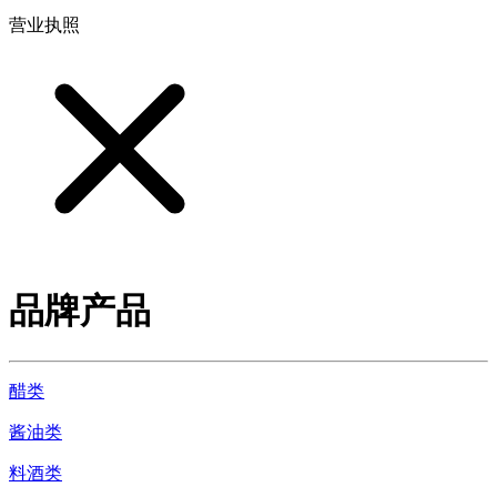
营业执照
品牌产品
醋类
酱油类
料酒类