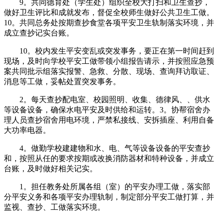
9。共同德育处（学生处）组织全校大打扫和卫生查抄，
做好卫生评比和成就发布，督促全校师生做好公共卫生工做。
10。共同总务处按期查抄食堂各项平安卫生轨制落实环境，并
成立查抄记实台账。
10。校内发生平安变乱或突发事务，要正在第一时间赶到
现场，及时向学校平安工做带领小组报告请示，并按照应急预
案共同批示组落实报警、急救、分散、现场、查询拜访取证、
消息等工做，妥帖处置突发事务。
2。每天查抄配电室、校园照明、收集、德律风、、供水
等设备设备，确保水电平安及时供给和运转。3。协帮宿舍办
理人员查抄宿舍用电环境，严禁私接线、安拆插座、利用自备
大功率电器。
4。做勤学校建建物和水、电、气等设备设备的平安查抄
和，按照从任的要求按期或改换消防器材和特种设备，并成立
台账，及时做好相关记实。
1。担任教务处所属各组（室）的平安办理工做，落实部
分平安义务和各项平安办理轨制，制定部分平安工做打算，并
监视、查抄、工做落实环境。