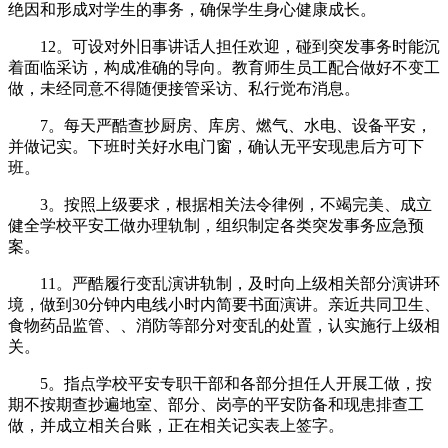
绝因和形成对学生的事务，确保学生身心健康成长。
12。可设对外旧事讲话人担任欢迎，碰到突发事务时能沉
着面临采访，构成准确的导向。教育师生员工配合做好不变工
做，未经同意不得随便接管采访、私行觉布消息。
7。每天严酷查抄厨房、库房、燃气、水电、设备平安，
并做记实。下班时关好水电门窗，确认无平安现患后方可下
班。
3。按照上级要求，根据相关法令律例，不竭完美、成立
健全学校平安工做办理轨制，组织制定各类突发事务应急预
案。
11。严酷履行变乱演讲轨制，及时向上级相关部分演讲环
境，做到30分钟内电线小时内简要书面演讲。亲近共同卫生、
食物药品监管、、消防等部分对变乱的处置，认实施行上级相
关。
5。指点学校平安专职干部和各部分担任人开展工做，按
期不按期查抄遍地室、部分、岗亭的平安防备和现患排查工
做，并成立相关台账，正在相关记实表上签字。