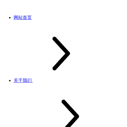
网站首页
关于我们