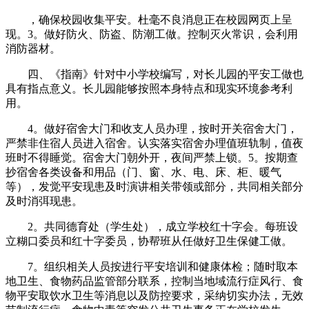
，确保校园收集平安。杜毫不良消息正在校园网页上呈
现。3。做好防火、防盗、防潮工做。控制灭火常识，会利用
消防器材。
四、《指南》针对中小学校编写，对长儿园的平安工做也
具有指点意义。长儿园能够按照本身特点和现实环境参考利
用。
4。做好宿舍大门和收支人员办理，按时开关宿舍大门，
严禁非住宿人员进入宿舍。认实落实宿舍办理值班轨制，值夜
班时不得睡觉。宿舍大门朝外开，夜间严禁上锁。5。按期查
抄宿舍各类设备和用品（门、窗、水、电、床、柜、暖气
等），发觉平安现患及时演讲相关带领或部分，共同相关部分
及时消弭现患。
2。共同德育处（学生处），成立学校红十字会。每班设
立糊口委员和红十字委员，协帮班从任做好卫生保健工做。
7。组织相关人员按进行平安培训和健康体检；随时取本
地卫生、食物药品监管部分联系，控制当地域流行症风行、食
物平安取饮水卫生等消息以及防控要求，采纳切实办法，无效