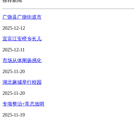
推荐新闻
广饶县广饶街道市
2025-12-12
宜宾江安橙乡长儿
2025-12-11
市场从体阐扬感化
2025-11-20
湖北麻城举行校园
2025-11-20
专项整治+常态放哨
2025-11-19