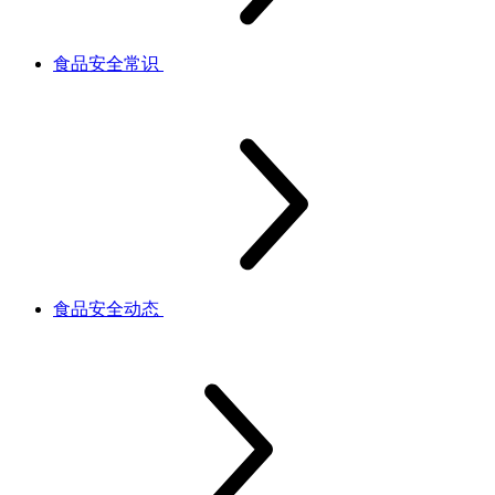
食品安全常识
食品安全动态