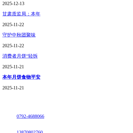
2025-12-13
甘肃质监局：本年
2025-11-22
守护中秋团聚味
2025-11-22
消费者月饼“轻拆
2025-11-21
本年月饼食物平安
2025-11-21
座机：
0792-4688066
电话：
13870802760