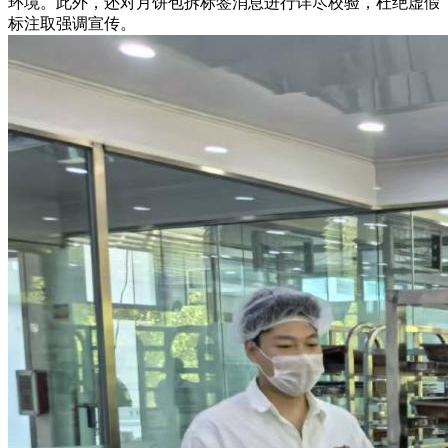
环境。此外，还对月饼包拆标签消息进行详尽校验，杜绝虚假
标注取强调宣传。