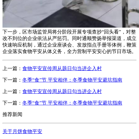
下一步，区市场监管局将分阶段开展专项查抄“回头看”，对整
改不到位的企业依法从严惩罚。同时通顺赞扬举报渠道，成立
快速响应机制，通过企业座谈会、发放指点手册等体例，鞭策
企业落实食物平安从体义务，全力营制平安安心的节日市场。
上一篇：
食物平安宣传周从题日勾当进企入村
下一篇：
冬季“食”节 平安相伴：冬季食物平安避坑指南
上一篇：
食物平安宣传周从题日勾当进企入村
下一篇：
冬季“食”节 平安相伴：冬季食物平安避坑指南
推荐新闻
关于月饼食物平安