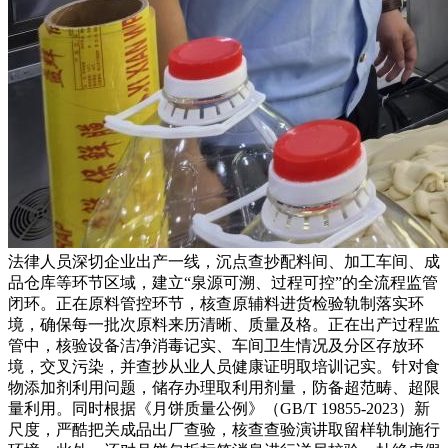
法律人员深切企业出产一线，沉点查抄配料间、加工车间、成
品仓库等环节区域，建立“泉源可溯、过程可控”的全流程监管
闭环。正在原料管控环节，核查原辅料进货检验轨制落实环
境，确保每一批次原料来历清晰、质量及格。正在出产过程监
管中，核验设备洁净消毒记实、车间卫生情况及分区存放环
境，交叉污染，并查抄从业人员健康证明取培训记实。针对食
物添加剂利用问题，储存办理取利用剂量，防备超范畴、超限
量利用。同时根据《月饼质量公例》（GB/T 19855-2023）新
尺度，严酷把关成品出厂查验，核查查验演讲取留样轨制施行