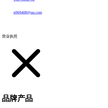
邮箱：
n969408@qq.com
地址：江西省德安县高新技术产业园(宝塔工业园)高新路93号
营业执照
品牌产品