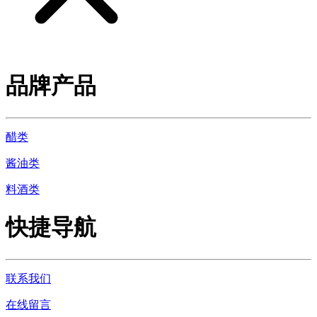
品牌产品
醋类
酱油类
料酒类
快捷导航
联系我们
在线留言