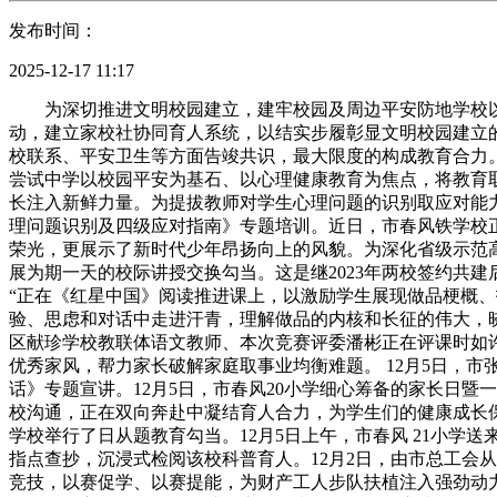
发布时间：
2025-12-17 11:17
为深切推进文明校园建立，建牢校园及周边平安防地学校以“
动，建立家校社协同育人系统，以结实步履彰显文明校园建立
校联系、平安卫生等方面告竣共识，最大限度的构成教育合力。1
尝试中学以校园平安为基石、以心理健康教育为焦点，将教育取育
长注入新鲜力量。为提拔教师对学生心理问题的识别取应对能
理问题识别及四级应对指南》专题培训。近日，市春风铁学校
荣光，更展示了新时代少年昂扬向上的风貌。为深化省级示范高
展为期一天的校际讲授交换勾当。这是继2023年两校签约共
“正在《红星中国》阅读推进课上，以激励学生展现做品梗概、
验、思虑和对话中走进汗青，理解做品的内核和长征的伟大，晓
区献珍学校教联体语文教师、本次竞赛评委潘彬正在评课时如
优秀家风，帮力家长破解家庭取事业均衡难题。 12月5日，
话》专题宣讲。12月5日，市春风20小学细心筹备的家长日
校沟通，正在双向奔赴中凝结育人合力，为学生们的健康成长保
学校举行了日从题教育勾当。12月5日上午，市春风 21小学
指点查抄，沉浸式检阅该校科普育人。12月2日，由市总工会从办
竞技，以赛促学、以赛提能，为财产工人步队扶植注入强劲动力