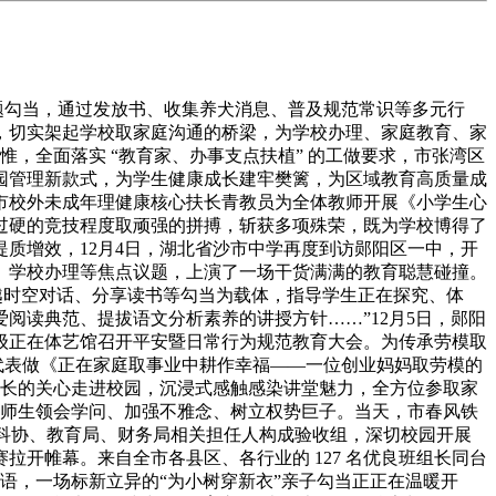
题勾当，通过发放书、收集养犬消息、普及规范常识等多元行
，切实架起学校取家庭沟通的桥梁，为学校办理、家庭教育、家
惟，全面落实 “教育家、办事支点扶植” 的工做要求，市张湾区
的校园管理新款式，为学生健康成长建牢樊篱，为区域教育高质量成
市校外未成年理健康核心扶长青教员为全体教师开展《小学生心
过硬的竞技程度取顽强的拼搏，斩获多项殊荣，既为学校博得了
质增效，12月4日，湖北省沙市中学再度到访郧阳区一中，开
研、学校办理等焦点议题，上演了一场干货满满的教育聪慧碰撞。
逾越时空对话、分享读书等勾当为载体，指导学生正在探究、体
阅读典范、提拔语文分析素养的讲授方针……”12月5日，郧阳
级正在体艺馆召开平安暨日常行为规范教育大会。为传承劳模取
长代表做《正在家庭取事业中耕作幸福——一位创业妈妈取劳模的
成长的关心走进校园，沉浸式感触感染讲堂魅力，全方位参取家
校师生领会学问、加强不雅念、树立权势巨子。当天，市春风铁
领区科协、教育局、财务局相关担任人构成验收组，深切校园开展
赛拉开帷幕。来自全市各县区、各行业的 127 名优良班组长同台
语，一场标新立异的“为小树穿新衣”亲子勾当正正在温暖开