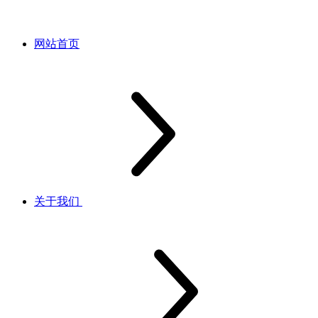
网站首页
关于我们