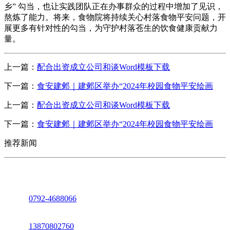
乡” 勾当，也让实践团队正在办事群众的过程中增加了见识，
熬炼了能力。将来，食物院将持续关心村落食物平安问题，开
展更多有针对性的勾当，为守护村落苍生的饮食健康贡献力
量。
上一篇：
配合出资成立公司和谈Word模板下载
下一篇：
食安建邺｜建邺区举办“2024年校园食物平安绘画
上一篇：
配合出资成立公司和谈Word模板下载
下一篇：
食安建邺｜建邺区举办“2024年校园食物平安绘画
推荐新闻
座机：
0792-4688066
电话：
13870802760