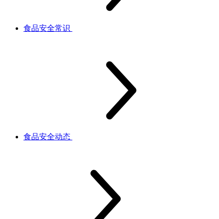
食品安全常识
食品安全动态