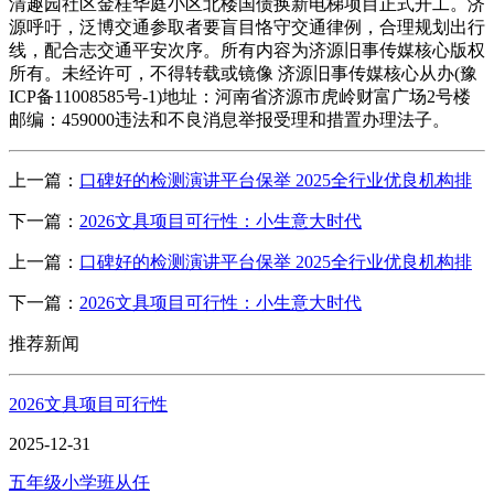
清趣园社区金桂华庭小区北楼国债换新电梯项目正式开工。济
源呼吁，泛博交通参取者要盲目恪守交通律例，合理规划出行
线，配合志交通平安次序。所有内容为济源旧事传媒核心版权
所有。未经许可，不得转载或镜像 济源旧事传媒核心从办(豫
ICP备11008585号-1)地址：河南省济源市虎岭财富广场2号楼
邮编：459000违法和不良消息举报受理和措置办理法子。
上一篇：
口碑好的检测演讲平台保举 2025全行业优良机构排
下一篇：
2026文具项目可行性：小生意大时代
上一篇：
口碑好的检测演讲平台保举 2025全行业优良机构排
下一篇：
2026文具项目可行性：小生意大时代
推荐新闻
2026文具项目可行性
2025-12-31
五年级小学班从任