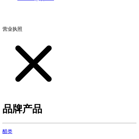
地址：江西省德安县高新技术产业园(宝塔工业园)高新路93号
营业执照
品牌产品
醋类