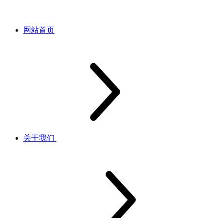
网站首页
关于我们