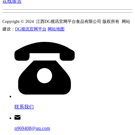
在线留言
Copyright © 2024 江西DG视讯官网平台食品有限公司 版权所有 网站
建设：
DG视讯官网平台
网站地图
联系我们
n969408@qq.com