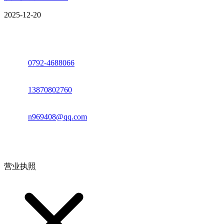
2025-12-20
座机：
0792-4688066
电话：
13870802760
邮箱：
n969408@qq.com
地址：江西省德安县高新技术产业园(宝塔工业园)高新路93号
营业执照