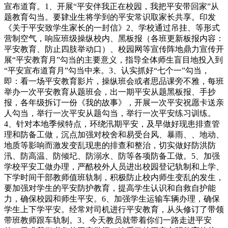
宣布道育。1、开展“平安伴我正在校园，我把平安带回家”从
题教育勾当。要肄业生将学到的平安常识取家长共享。印发
《关于平安致学生家长的一封信》2、学校通过吊挂、等形式
营制空气，响应班级操纵校内、黑板报（各班更新板报内容：
平安教育、防止四肢举动口）、校园网等宣传阵地鼎力宣传开
展“平安教育月”勾当的主要意义，指导全体师生盲目地投入到
“平安宣布道育月”勾当中来。3、认实抓好“七个一”勾当，
即：看一场平安教育影片，操纵班会或者思品课旁不雅，每班
举办一次平安教育从题班会，出一期平安从题黑板报、手抄
报，各年级拆订一份《我的故事》，开展一次平安祝愿卡送亲
人勾当，举行一次平安从题勾当，举行一次平安练习训练。
4、针对本地季候特点，环绕汛期平安，及早做好现患排查管
理和防备工做，沉点加强对校舍和易受台风、暴雨、、地动、
地质等影响而激发变乱现患的排查和整治，切实做好防洪防
汛、防高温、防倾圮、防溺水、防等各项防备工做。5、加强
学校平安工做办理，严酷校外人员进出校园登记轨制和上学、
下学时间干部教师值班轨制，积极防止校内师生变乱的发生，
要加强对学生的平安防护教育，提高学生认识和自救自护能
力，确保校园和师生平安。6、加强学生运输车辆办理，确保
学生上下学平安。经常对司机进行平安教育，从头修订了带领
带班教师跟车轨制。3、今天教员就带着你们一路走进平安