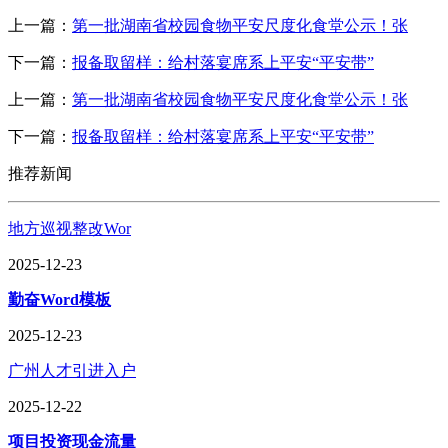
上一篇：
第一批湖南省校园食物平安尺度化食堂公示！张
下一篇：
报备取留样：给村落宴席系上平安“平安带”
上一篇：
第一批湖南省校园食物平安尺度化食堂公示！张
下一篇：
报备取留样：给村落宴席系上平安“平安带”
推荐新闻
地方巡视整改Wor
2025-12-23
勤奋Word模板
2025-12-23
广州人才引进入户
2025-12-22
项目投资现金流量