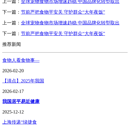
上一篇：
全球宠物食物市场增速趋稳 中国品牌化转型取出
下一篇：
节前严把食物平安关 守护群众“大年夜饭”
上一篇：
全球宠物食物市场增速趋稳 中国品牌化转型取出
下一篇：
节前严把食物平安关 守护群众“大年夜饭”
推荐新闻
食物人看食物事—
2026-02-20
【清点】2025年我国
2026-02-17
我国居平易近健康
2025-12-12
上海传递“绿捷食