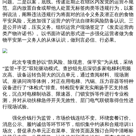
问题。二是以案，底线。传递近期正在辖区内发觉的运营不规
范、店内放置自食或帮他人处置无标签肉类等违规行为，以案
例说法，阐释违法违规行为将面对的法令义务及潜正在的食物
平安风险，无效加强了运营户的守法自律和风险防备认识。三
是公开许诺，压实义务。组织运营户现场签定了《发卖运营肉
类产物许诺书》。以书面许诺的形式进一步强化运营者做为食
物平安第一义务人的从体认识，做到言必信、行必果。
此次专项查抄以“防风险、除现患、保平安”为从线，采纳
“监管+手艺”双轮驱动模式。查抄组先后深切多家电梯利用频
次高、设备运转负荷大的沉点单元，通过查阅材料、现场测
试、座谈问询等体例，对正在用电梯、汽锅、压力容器等特种
设备进行了“体检式”排查。特检院专家充实阐扬手艺支持感
化，沉点对电梯制动器、限速器、门锁安拆等件进行专业检
测，并对从动扶梯急停开关无效性、层门电气联锁靠得住性进
行现场试验。
强化价钱行为监管，市场价钱连结不变。环绕套餐订价、
消息公示、履约诚信等环节环节，组织集中约谈和合规培训11
场次，督促承办单元正在菜单、宣传页面及预订合同中清晰标