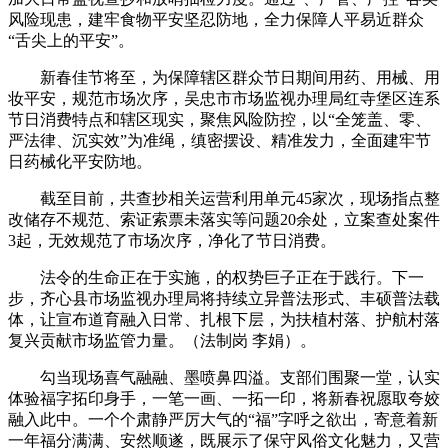
风险现患，建牢食物平安坚忍防地，全力保障人平易近群众
“舌尖上的平安”。
新春佳节将至，为保障辖区群众节日期间用药、用械、用
妆平安，规范市场次序，吴忠市市场监视办理局红寺堡区连系
节日消费特点和辖区现实，聚焦风险防控，以“全笼盖、零、
严法律、沉实效”为准绳，缜密摆设、精准发力，全面建牢节
日药械化平安防地。
截至目前，共查抄相关运营利用单元45家次，现场指点整
改储存不规范、索证索票未落实等问题20余处，立案查处案件
3起，无效规范了市场次序，净化了节日消费。
法令的生命正在于实施，的权势巨子正在于践行。下一
步，齐心县市场监视办理局将持续立异普法形式、丰硕普法载
体，让宣布道育融入日常、扎根下层，为扶植村落、护航村落
复兴贡献市场监管力量。（法制岗 李娟）。
勾当现场喜气融融、墨喷鼻四溢。支部们围聚一堂，认实
体验福字拓印身手，一笔一画、一拓一印，将新春祝愿取夸姣
融入此中。一个个肃静严厉大气的“福”字呼之欲出，寄意着新
一年福分满满、安然顺遂，既展示了保守风俗文化魅力，又营