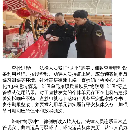
查抄过程中，法律人员紧盯“两个”落实，细致查看特种设
备利用登记、按期查验、功课人员持证上岗、应急预案制定及
练习训练等环境。针对高层建建电梯，查抄组出格关心“老龄
化”电梯运转情况、维保单元履职质量以及“物联网+维保”等监
管模式使用结果。对于查抄发觉的个体单元存正在电梯告急报
警安拆响应不畅、查抄组就地下达特种设备平安监察指令书，
责令期限整改，并要求利用单元切实履行平安从体义务，加强
节日期间应急值守和放哨频次。
敲响“警示钟”，律例解读入脑入心。法律人员连系日常监
管现实，曲击运营亏弱环节，环绕运营从体资历、从业人员办