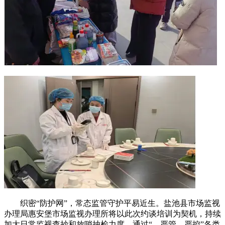
织密“防护网”，常态监管守护平易近生。盐池县市场监视
办理局惠安堡市场监视办理所将以此次约谈培训为契机，持续
加大日常监视查抄和放哨抽检力度。通过“、严管、严控”各类