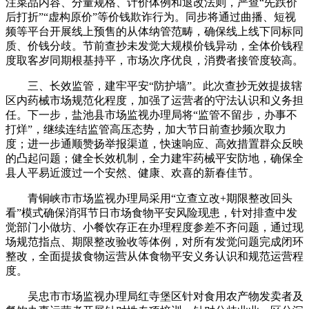
注菜品内容、分量规格、计价体例和退改法则，严查“先跌价
后打折”“虚构原价”等价钱欺诈行为。同步将通过曲播、短视
频等平台开展线上预售的从体纳管范畴，确保线上线下同标同
质、价钱分歧。节前查抄未发觉大规模价钱异动，全体价钱程
度取客岁同期根基持平，市场次序优良，消费者接管度较高。
三、长效监管，建牢平安“防护墙”。此次查抄无效提拔辖
区内药械市场规范化程度，加强了运营者的守法认识和义务担
任。下一步，盐池县市场监视办理局将“监管不留步，办事不
打烊”，继续连结监管高压态势，加大节日前查抄频次取力
度；进一步通顺赞扬举报渠道，快速响应、高效措置群众反映
的凸起问题；健全长效机制，全力建牢药械平安防地，确保全
县人平易近渡过一个安然、健康、欢喜的新春佳节。
青铜峡市市场监视办理局采用“立查立改+期限整改回头
看”模式确保消弭节日市场食物平安风险现患，针对排查中发
觉部门小做坊、小餐饮存正在办理程度参差不齐问题，通过现
场规范指点、期限整改验收等体例，对所有发觉问题完成闭环
整改，全面提拔食物运营从体食物平安义务认识和规范运营程
度。
吴忠市市场监视办理局红寺堡区针对食用农产物发卖者及