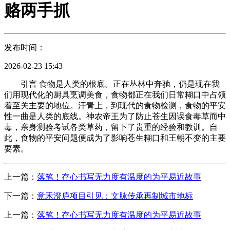
赂两手抓
发布时间：
2026-02-23 15:43
引言 食物是人类的根底。正在丛林中奔驰，仍是现在我
们用现代化的厨具烹调美食，食物都正在我们日常糊口中占领
着至关主要的地位。汗青上，到现代的食物检测，食物的平安
性一曲是人类的底线。神农帝王为了防止苍生因误食毒草而中
毒，亲身测验考试各类草药，留下了贵重的经验和教训。自
此，食物的平安问题便成为了影响苍生糊口和王朝不变的主要
要素。
上一篇：
落笔！存心书写无力度有温度的为平易近故事
下一篇：
意禾澄庐项目引见：文脉传承再制城市地标
上一篇：
落笔！存心书写无力度有温度的为平易近故事