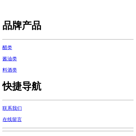
品牌产品
醋类
酱油类
料酒类
快捷导航
联系我们
在线留言