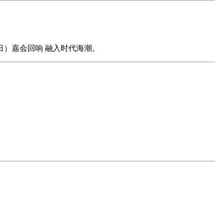
日）嘉会回响 融入时代海潮。