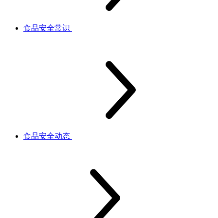
食品安全常识
食品安全动态