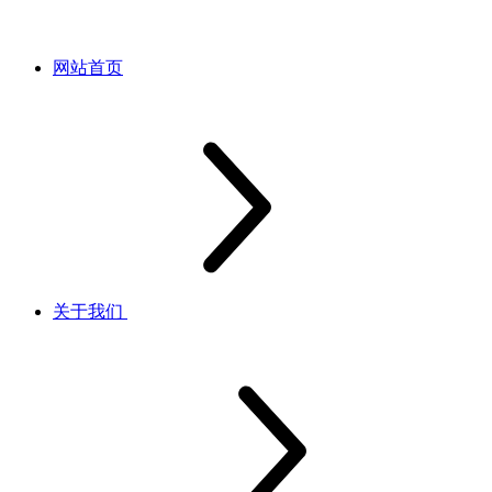
网站首页
关于我们