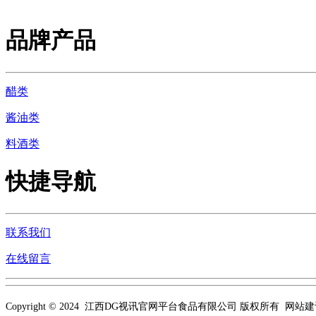
品牌产品
醋类
酱油类
料酒类
快捷导航
联系我们
在线留言
Copyright © 2024 江西DG视讯官网平台食品有限公司 版权所有 网站