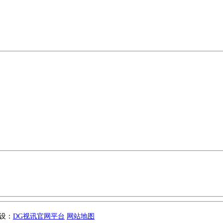
建设：
DG视讯官网平台
网站地图