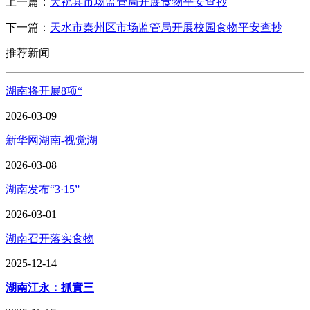
上一篇：
天祝县市场监管局开展食物平安查抄
下一篇：
天水市秦州区市场监管局开展校园食物平安查抄
推荐新闻
湖南将开展8项“
2026-03-09
新华网湖南-视觉湖
2026-03-08
湖南发布“3·15”
2026-03-01
湖南召开落实食物
2025-12-14
湖南江永：抓實三