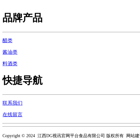
品牌产品
醋类
酱油类
料酒类
快捷导航
联系我们
在线留言
Copyright © 2024 江西DG视讯官网平台食品有限公司 版权所有 网站