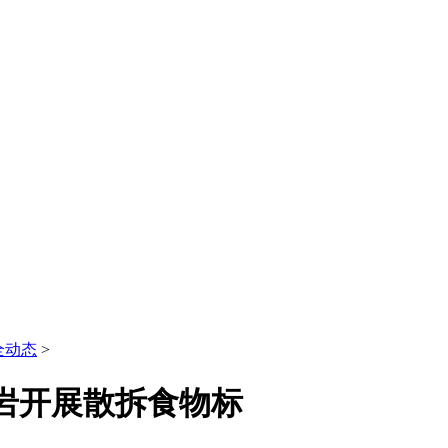
全动态
>
岩开展散拆食物标