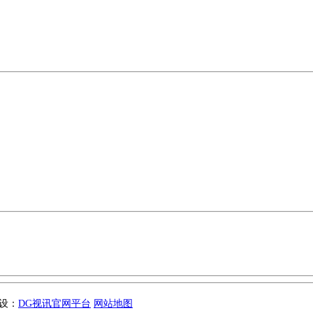
建设：
DG视讯官网平台
网站地图