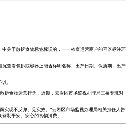
中关于散拆食物标签标识的，一一核查运营商户的容器标注环
沉查看包拆或容器上能否标明名称、出产日期、保质期、出产
予以。
散拆食物运营行为，近期，云岩区市场监视办理局三桥专班对
而实现不反弹、见实效。”云岩区市场监视办理局相关担任人告
众营制平安、安心的食物消费。