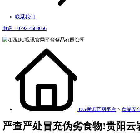
联系我们
电话：0792-4688066
DG视讯官网平台
>
食品安
严查严处冒充伪劣食物!贵阳云