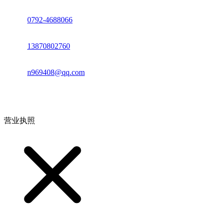
座机：
0792-4688066
电话：
13870802760
邮箱：
n969408@qq.com
地址：江西省德安县高新技术产业园(宝塔工业园)高新路93号
营业执照