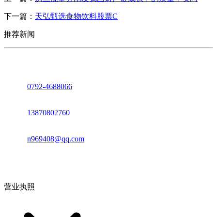
下一篇：
天弘甄选食物饮料股票C
推荐新闻
座机：
0792-4688066
电话：
13870802760
邮箱：
n969408@qq.com
地址：江西省德安县高新技术产业园(宝塔工业园)高新路93号
营业执照