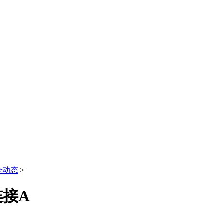
全动态
>
连接A