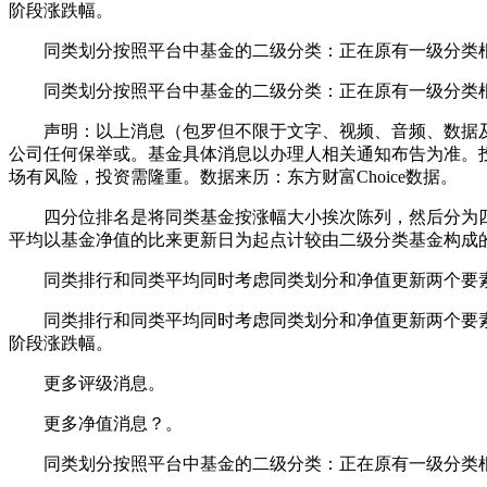
阶段涨跌幅。
同类划分按照平台中基金的二级分类：正在原有一级分类根本
同类划分按照平台中基金的二级分类：正在原有一级分类根本
声明：以上消息（包罗但不限于文字、视频、音频、数据及
公司任何保举或。基金具体消息以办理人相关通知布告为准。
场有风险，投资需隆重。数据来历：东方财富Choice数据。
四分位排名是将同类基金按涨幅大小挨次陈列，然后分为四等
平均以基金净值的比来更新日为起点计较由二级分类基金构成
同类排行和同类平均同时考虑同类划分和净值更新两个要素
同类排行和同类平均同时考虑同类划分和净值更新两个要素
阶段涨跌幅。
更多评级消息。
更多净值消息？。
同类划分按照平台中基金的二级分类：正在原有一级分类根本