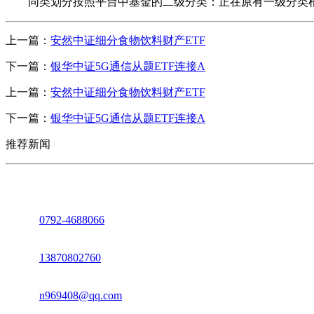
同类划分按照平台中基金的二级分类：正在原有一级分类根本
上一篇：
安然中证细分食物饮料财产ETF
下一篇：
银华中证5G通信从题ETF连接A
上一篇：
安然中证细分食物饮料财产ETF
下一篇：
银华中证5G通信从题ETF连接A
推荐新闻
座机：
0792-4688066
电话：
13870802760
邮箱：
n969408@qq.com