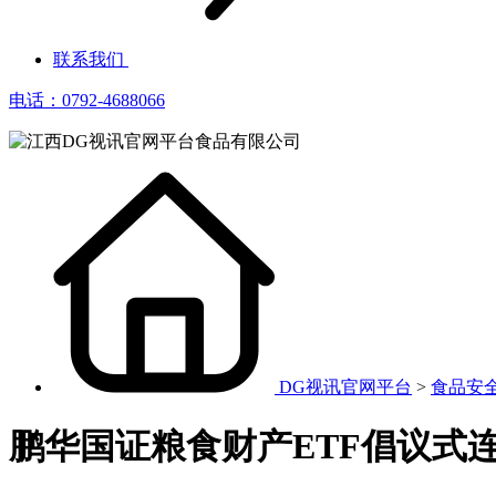
联系我们
电话：0792-4688066
DG视讯官网平台
>
食品安
鹏华国证粮食财产ETF倡议式