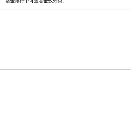
，基金排行中可查看全数分类。