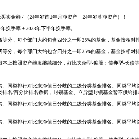
仓买卖金额 / （24年岁首年月净资产 + 24年岁暮净资产）！
半年换手率 + 2023年下半年换手率。
分，每个部门大约包含四分之一即25%的基金，基金按相对
分，每个部门大约包含四分之一即25%的基金，基金按相对
上按照资产维度继续细分，好比夹杂型-偏股；债券型-长债等
。同类排行对比来净值日分歧的二级分类基金排名。同类平均以
类排名/百分比排名数据，封锁基金、立异型封锁基金暂不供给排
。同类排行对比来净值日分歧的二级分类基金排名。同类平均以
。同类排行对比来净值日分歧的二级分类基金排名。同类平均以