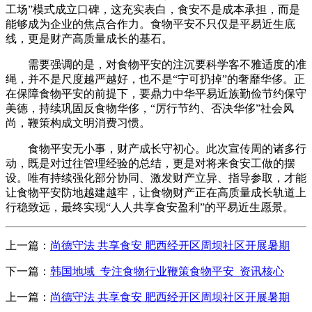
工场”模式成立口碑，这充实表白，食安不是成本承担，而是
能够成为企业的焦点合作力。食物平安不只仅是平易近生底
线，更是财产高质量成长的基石。
需要强调的是，对食物平安的注沉要科学客不雅适度的准
绳，并不是尺度越严越好，也不是“宁可扔掉”的奢靡华侈。正
在保障食物平安的前提下，要鼎力中华平易近族勤俭节约保守
美德，持续巩固反食物华侈，“厉行节约、否决华侈”社会风
尚，鞭策构成文明消费习惯。
食物平安无小事，财产成长守初心。此次宣传周的诸多行
动，既是对过往管理经验的总结，更是对将来食安工做的摆
设。唯有持续强化部分协同、激发财产立异、指导参取，才能
让食物平安防地越建越牢，让食物财产正在高质量成长轨道上
行稳致远，最终实现“人人共享食安盈利”的平易近生愿景。
上一篇：
尚德守法 共享食安 肥西经开区周坝社区开展暑期
下一篇：
韩国地域_专注食物行业鞭策食物平安_资讯核心
上一篇：
尚德守法 共享食安 肥西经开区周坝社区开展暑期