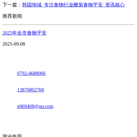
下一篇：
韩国地域_专注食物行业鞭策食物平安_资讯核心
推荐新闻
2025年全市食物平安
2025-09-08
座机：
0792-4688066
电话：
13870802760
邮箱：
n969408@qq.com
地址：江西省德安县高新技术产业园(宝塔工业园)高新路93号
营业执照