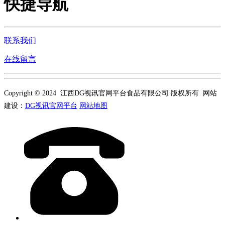
快捷导航
联系我们
在线留言
Copyright © 2024 江西DG视讯官网平台食品有限公司 版权所有 网站
建设：
DG视讯官网平台
网站地图