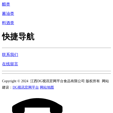
醋类
酱油类
料酒类
快捷导航
联系我们
在线留言
Copyright © 2024 江西DG视讯官网平台食品有限公司 版权所有 网站
建设：
DG视讯官网平台
网站地图