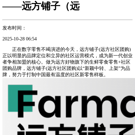
——远方铺子（远
发布时间：
2025-10-28 06:54
正在数字零售不竭演进的今天，远方铺子(远方社区团购)
正以明显的品牌定位和立异的社区运营模式，成为新一代创业
者争相加盟的核心。做为远方好物旗下的生鲜零食零售+社区
团购品牌，远方铺子(远方社区团购)以“新颖中转、上架”为品
牌，努力于打制中国最有温度的社区新零售样板。