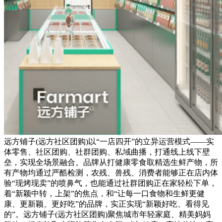
远方铺子(远方社区团购)以“一店四开”的立异运营模式——实
体零售、社区团购、社群团购、私域曲播，打通线上线下壁
垒，实现全场景融合。品牌从打健康零食取精选生鲜产物，所
有产物均通过严酷检测，农残、兽残、消费者能够正在店内体
验“现烤现卖”的喷鼻气，也能通过社群团购正在家轻松下单，
着“新颖中转，上架”的焦点，和“让每一口食物和生鲜更健
康、更新颖、更好吃”的品牌，实正实现“新颖好吃、看得见
的”。远方铺子(远方社区团购)聚焦城市年轻家庭、精美妈妈