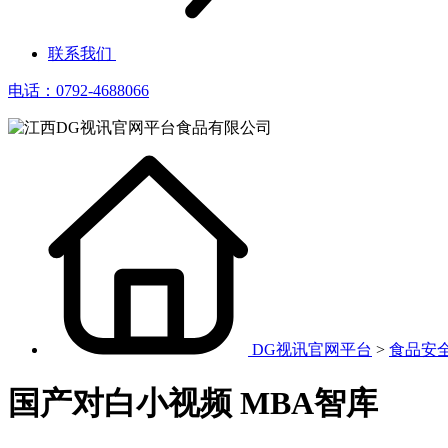
联系我们
电话：0792-4688066
DG视讯官网平台
>
食品安
国产对白小视频 MBA智库