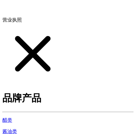
地址：江西省德安县高新技术产业园(宝塔工业园)高新路93号
营业执照
品牌产品
醋类
酱油类