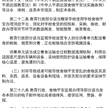
平易近国教育法》和《中华人平易近国食物平安法实施条例》
等法令、律例，连系本市现实，制定本条例。
第二十二条 教育行政部分该当鞭策学校使用学校食物平
安办理消息平台，强化对学校食堂的招投标、采购、验收、财
政办理等环节环节的数据阐发、智能预警、核查整改。
教育行政部分该当监视学校放置专人担任供餐单元配送餐
食的检验、领受和分餐，正在检验场合安拆视频设备。
供餐单元该当成立餐食运输全过程数据逃溯轨制，利用合
适国度尺度的车辆和设备，采纳密闭防护设备运输餐食，保障
核心温度，避免遭到污染。
（三）封存导致或者可能导致食物平安变乱的食物及其原
料、东西、器具、设备设备和现场，并按关部分的要求采纳节
制办法。
第三十八条 教育行政、食物平安监视办理等部分该当发
布本部分的电子邮件地址或者德律风，接管征询、赞扬、举
报。