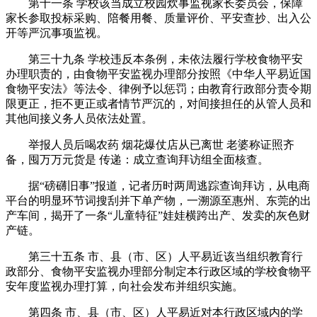
第十一条 学校该当成立校园炊事监视家长委员会，保障
家长参取投标采购、陪餐用餐、质量评价、平安查抄、出入公
开等严沉事项监视。
第三十九条 学校违反本条例，未依法履行学校食物平安
办理职责的，由食物平安监视办理部分按照《中华人平易近国
食物平安法》等法令、律例予以惩罚；由教育行政部分责令期
限更正，拒不更正或者情节严沉的，对间接担任的从管人员和
其他间接义务人员依法处置。
举报人员后喝农药 烟花爆仗店从已离世 老婆称证照齐
备，囤万万元货是 传递：成立查询拜访组全面核查。
据“磅礴旧事”报道，记者历时两周逃踪查询拜访，从电商
平台的明显环节词搜刮并下单产物，一溯源至惠州、东莞的出
产车间，揭开了一条“儿童特征”娃娃横跨出产、发卖的灰色财
产链。
第三十五条 市、县（市、区）人平易近该当组织教育行
政部分、食物平安监视办理部分制定本行政区域的学校食物平
安年度监视办理打算，向社会发布并组织实施。
第四条 市、县（市、区）人平易近对本行政区域内的学