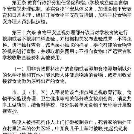
第五条 教育行政部分担任督促和指点学校成立健全食物
平安监视办理轨制、落实食物平安从体义务，加强食物平安教
育和日常办理，组织开展食物平安教育培训，加强学校食物平
安办理人员步队扶植。
第三十六条 食物平安监视办理部分该当对学校食物进行
按期或者不按期抽样查验，并根据相关发布查验成果，不得免
检。进行抽样查验，该当采办抽取的样品，委托符律的食物查
验机构进行查验，并领取相关费用；不得向食物出产运营者和
学校收取查验费和其他费用。
（一）用非食物原料出产的食物或者添加食物添加剂以外
的化学物质和其他可能风险人体健康物质的食物，或者用收受
接管食物做为原料出产的食物。
市、县（市、区）人平易近该当指点和监视教育行政、食
物平安监视办理、卫生健康等相关部分成立按期会商、消息共
享工做轨制，结合对学校、校外供餐单元食物平安环境开展监
视查抄。
狗咬人被摔死狗仆人上门打砸被刺身亡，死者家的狗拴正
在村里泊车的公共区域，申某良儿子上车时被咬 抡起狗链将