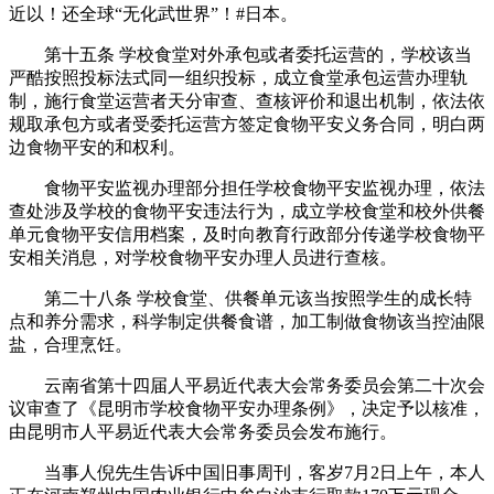
近以！还全球“无化武世界”！#日本。
第十五条 学校食堂对外承包或者委托运营的，学校该当
严酷按照投标法式同一组织投标，成立食堂承包运营办理轨
制，施行食堂运营者天分审查、查核评价和退出机制，依法依
规取承包方或者受委托运营方签定食物平安义务合同，明白两
边食物平安的和权利。
食物平安监视办理部分担任学校食物平安监视办理，依法
查处涉及学校的食物平安违法行为，成立学校食堂和校外供餐
单元食物平安信用档案，及时向教育行政部分传递学校食物平
安相关消息，对学校食物平安办理人员进行查核。
第二十八条 学校食堂、供餐单元该当按照学生的成长特
点和养分需求，科学制定供餐食谱，加工制做食物该当控油限
盐，合理烹饪。
云南省第十四届人平易近代表大会常务委员会第二十次会
议审查了《昆明市学校食物平安办理条例》，决定予以核准，
由昆明市人平易近代表大会常务委员会发布施行。
当事人倪先生告诉中国旧事周刊，客岁7月2日上午，本人