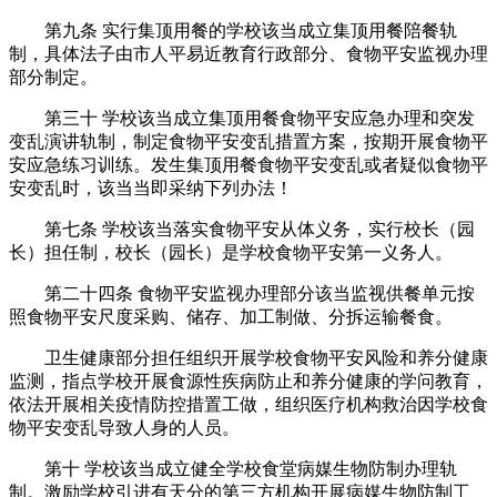
第九条 实行集顶用餐的学校该当成立集顶用餐陪餐轨
制，具体法子由市人平易近教育行政部分、食物平安监视办理
部分制定。
第三十 学校该当成立集顶用餐食物平安应急办理和突发
变乱演讲轨制，制定食物平安变乱措置方案，按期开展食物平
安应急练习训练。发生集顶用餐食物平安变乱或者疑似食物平
安变乱时，该当当即采纳下列办法！
第七条 学校该当落实食物平安从体义务，实行校长（园
长）担任制，校长（园长）是学校食物平安第一义务人。
第二十四条 食物平安监视办理部分该当监视供餐单元按
照食物平安尺度采购、储存、加工制做、分拆运输餐食。
卫生健康部分担任组织开展学校食物平安风险和养分健康
监测，指点学校开展食源性疾病防止和养分健康的学问教育，
依法开展相关疫情防控措置工做，组织医疗机构救治因学校食
物平安变乱导致人身的人员。
第十 学校该当成立健全学校食堂病媒生物防制办理轨
制。激励学校引进有天分的第三方机构开展病媒生物防制工