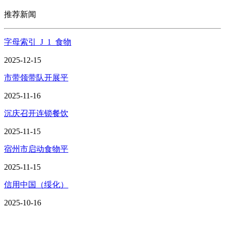
推荐新闻
字母索引_J_1_食物
2025-12-15
市带领带队开展平
2025-11-16
沉庆召开连锁餐饮
2025-11-15
宿州市启动食物平
2025-11-15
信用中国（绥化）
2025-10-16