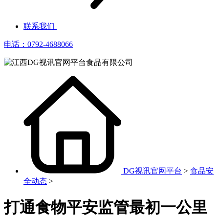
联系我们
电话：0792-4688066
DG视讯官网平台
>
食品安
全动态
>
打通食物平安监管最初一公里