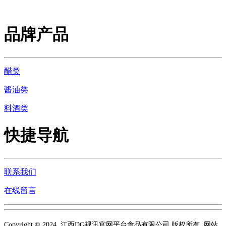
品牌产品
醋类
酱油类
料酒类
快捷导航
联系我们
在线留言
Copyright © 2024 江西DG视讯官网平台食品有限公司 版权所有 网站