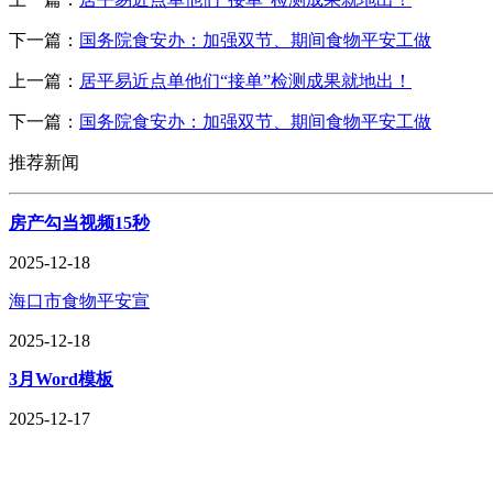
下一篇：
国务院食安办：加强双节、期间食物平安工做
上一篇：
居平易近点单他们“接单”检测成果就地出！
下一篇：
国务院食安办：加强双节、期间食物平安工做
推荐新闻
房产勾当视频15秒
2025-12-18
海口市食物平安宣
2025-12-18
3月Word模板
2025-12-17