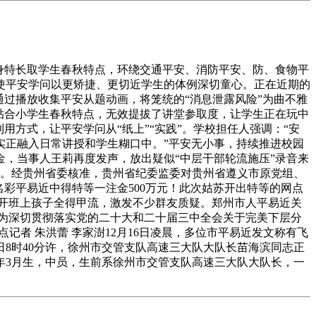
身特长取学生春秋特点，环绕交通平安、消防平安、防、食物平
使平安学问以更矫捷、更切近学生的体例深切童心。正在近期的
过播放收集平安从题动画，将笼统的“消息泄露风险”为曲不雅
贴合小学生春秋特点，无效提拔了讲堂参取度，让学生正在玩中
方式，让平安学问从“纸上”“实践”。学校担任人强调：“安
实正融入日常讲授和学生糊口中。”平安无小事，持续推进校园
金，当事人王莉再度发声，放出疑似“中层干部轮流施压”录音来
事。经贵州省委核准，贵州省纪委监委对贵州省遵义市原党组、
名彩平易近中得特等一注金500万元！此次姑苏开出特等的网点
内公开班上孩子全得甲流，激发不少群友质疑。郑州市人平易近关
：为深切贯彻落实党的二十大和二十届三中全会关于完美下层分
者 朱洪蕾 李家澍12月16日凌晨，多位市平易近发文称有飞
日8时40分许，徐州市交管支队高速三大队大队长苗海滨同志正
3年3月生，中员，生前系徐州市交管支队高速三大队大队长，一