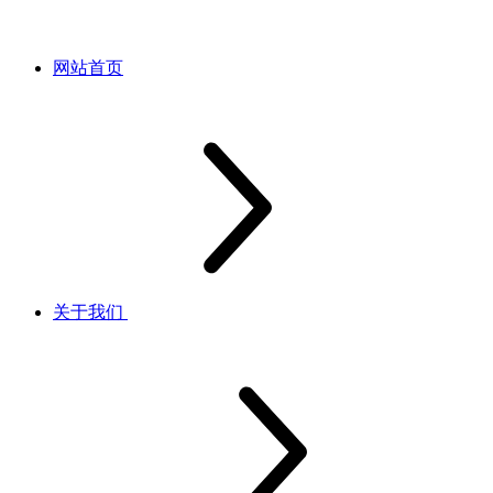
网站首页
关于我们