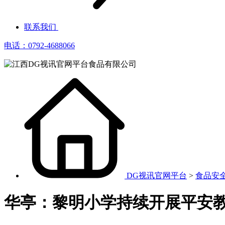
联系我们
电话：0792-4688066
DG视讯官网平台
>
食品安
华亭：黎明小学持续开展平安