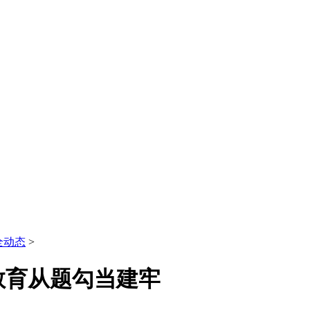
全动态
>
教育从题勾当建牢