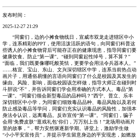
发布时间：
2025-12-27 21:29
“同窗们，边的小摊食物线日，宣威市双龙走进辖区中小
学，连系精彩的PPT，使用活泼活跃的语句，向同窗们科普这
些诱人的小摊食物背后可能存正在的健康现患，指导同窗们要
健康饮食。防止“第一课”。“碰到同窗起性绰号，算不算？”
“面临，我们既要像哪吒般英怯，更要学会用法令兵器本人。”
……格宜、宝山、东山、文兴深切辖区中学，连系当前热点动
画片子，用通俗易懂的言语向同窗们了什么是校园及其发生的
缘由、风险、影响，面临校园该怎样做，指导大师正在碰到时
斗胆说“不”，并告诉同窗们学会用准确的方式本人。毒品“第
一课”。“同窗们领会新型毒品的品种吗？”西宁、普立、乐丰
深切辖区中小学，为同窗们细致毒品品种、毒品风险以及若何
防止感染毒品等学问，同窗们充实认识毒品的风险性，加强本
身法令认识，远离毒品。反诈宣传“第一课”。“同窗们，骗子
会用‘免费皮肤’‘逛戏礼包’你们，万万别上当！”龙场用动画片
里的故事，”，帮力安然驱逐新学期。讲堂上，激励学生做
“小小平安宣传员”，并提示学生留意身边的平安现患，如燃放