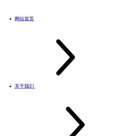
网站首页
关于我们