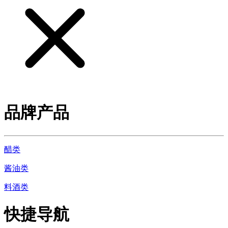
品牌产品
醋类
酱油类
料酒类
快捷导航