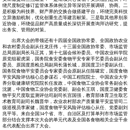
绕尺度制定修订监管体系体例立异等深切开展调研、协商。二
是积极为科技界、财产界的交换合做搭建平台，环绕完美科技
立异激励机制，优化创重生态等建言献策。三是取其他界别亲
近协做，环绕促品财产高质量成长深切开展查询拜访研究，提
出务实、管用的对策。
出席大会的带领还有十四届全国政协常委、全国政协农业
和农村委员会副从任龙庄伟，十三届全国政协常委、市场监管
总局原副局长马正其，第十七届会候补委员、中国农业科学院
原党组翟虎渠，国务院食安委食物平安专家手艺委员会副从任
委员、原国度质检总局副局长蒲长城，原国度卫计委副从任、
国务院食物平安委员会专家委员会原副从任陈啸宏，国度食物
平安风险评估核心总参谋石，中国工程院院士、中国农业大学
养分取健康研究院院长任发政，中国食物工业协会常务副会长
沈篪，中国食物工业协会党委副、副会长王琪，国度卫健委食
物平安尺度取监测评估司副司长宫国强，教育部体育卫生取艺
术教育司副司长魏晋华，农业农村部农产质量量平安监管司二
级巡视员李家健，国度食物平安风险评估核心从任、党委副刘
兆平等。来自全国34个省、市、自治区及打算单列市市场监管
部分结合支撑本次大会的单元代表及全国各食物相关企业千余
名代表配合出席了大会。