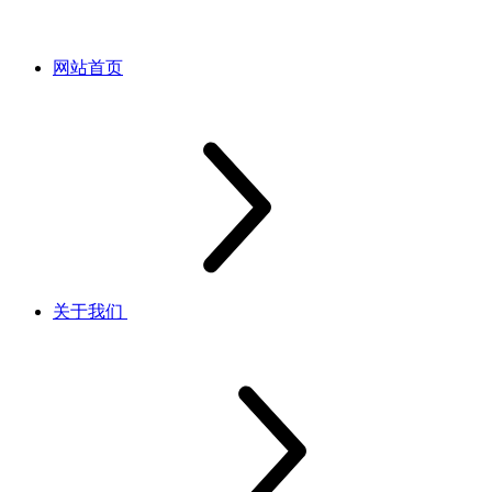
网站首页
关于我们