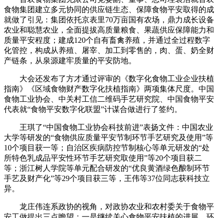
食物集团建立多元协同的供应链生态、保障食物平安取得的成
就做了引见：集团依托京表里70万亩国有农场，鼎力成长设备
农业和聪慧农业，全面提拔高质量粮食、果蔬供应保障能力和
质量平安程度；建成120个自有畜禽养殖，并通过全过程数字
化管控，构成从养殖、屠宰、加工到零售的，肉、蛋、奶全财
产链条，从泉源建牢质量的平安防地。
大会还发布了方才通过评审的《数字化食物工业企业扶植
指南》《区域食物财产数字化扶植指南》两项集体尺度。中国
食物工业协会、中关村工信二维码手艺研究院、中国食物平安
代表就“食物平安数字化联盟”计谋合做进行了签约。
王琪了“中国食物工业协会科技前进”表扬文件：中国农业
大学等研发的“食物供应质量平安节制环节手艺研究及使用”等
10个项目获一等；自治区疾病防控节制核心等单元研发的“处
所特色乳成品平安性环节手艺研究取使用”等20个项目获二
等；浙江树人学院等单元配合研发的“优良黄酒绿色酿制环节
手艺及财产化”等29个项目获三等，王伟等37位同志获科技立
异。
龙庄伟连系政协的视角，对政协农业和农村委关于食物平
安工做提出三点瞻望：一是继续关心食物平安扶植的进展，环