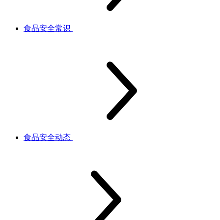
食品安全常识
食品安全动态