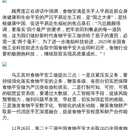
顾秀莲正在讲话中强调，食物安满是关乎人平易近群众身
体健康和生命平安的严沉平易近生工程，是“国之大者”，是扶
植健康中国、促进平易近生福祉的焦点基石：“习总频频强
调，要落实‘四个最严’的要求，把牢农田到餐桌的每一道防
地，这为我们做好新时代食物平安工做供给了底子的遵照，必
需一直‘两个毫不’。为了进一步激励科技前进，2025年全国食
物工业科技前进大会取中国食物平安大会同时召开，食物行业
要积极拥抱科技，，继续双双实现高质量成长。”！
马正其对食物平安工做提出三点：一是压紧压实义务，要
持续强化落实食物平安的义务，鞭策各级、各部分切实把保障
食物平安做为严沉使命放松抓实。二是打制可知、可控、可视
的聪慧监管系统，要通过大数据、人工智能等手段，提拔风险
预警能力，做到问题早发觉、早处置，切实加强监管的效能。
三是激发食物平安数字化、智能化的成长动能，鞭策食物财产
取新一代消息手艺深度融合，提拔食物平安程度和财产合作能
力。
12月26日，第二十三届中国食物平安大会取2025全国食物