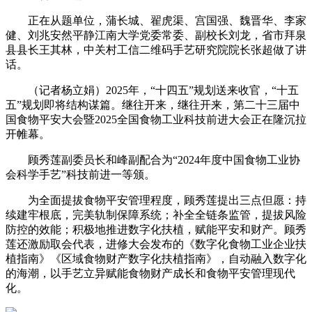
正在从题单位，蒲长城、翟虎渠、宫国强、魏晋华、李家
健、刘兆安然平静江南大学党委常委、副校长刘龙，省市拜泉
县县长王其林，中关村工信二维码手艺研究院院长张超做了讲
话。
（记者杨立娟）2025年，“十四五”规划送来收官，“十五
五”规划即将结构谋篇。继往开来，继往开来，第二十三届中
国食物平安大会暨2025全国食物工业科技前进大会正在隆沉拉
开帷幕。
顾秀莲副委员长和峰副配合为“2024年度中国食物工业协
会科学手艺”科技前进一等颁。
为全面提拔食物平安管理程度，顾秀莲提出三点但愿：持
续建牢根底，完美轨制保障系统；补全全链条监管，提拔风险
防控的效能；积极地推进数字化扶植，赋能平安和财产。顾秀
莲还激励取会代表，进修大会发布的《数字化食物工业企业扶
植指南》《区域食物财产数字化扶植指南》，自动融入数字化
的海潮，以手艺立异赋能食物财产成长和食物平安管理现代
化。