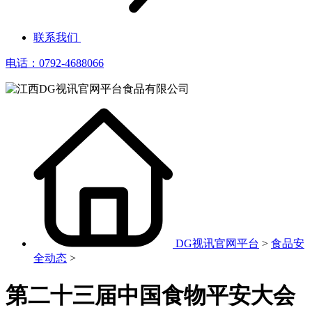
联系我们
电话：0792-4688066
DG视讯官网平台
>
食品安
全动态
>
第二十三届中国食物平安大会