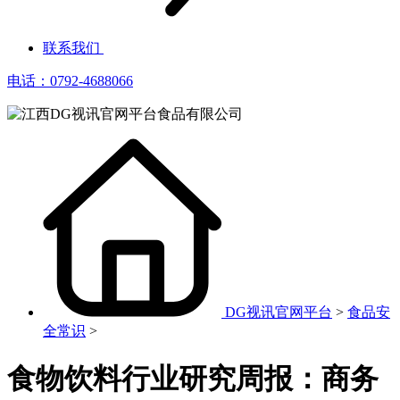
联系我们
电话：0792-4688066
DG视讯官网平台
>
食品安
全常识
>
食物饮料行业研究周报：商务