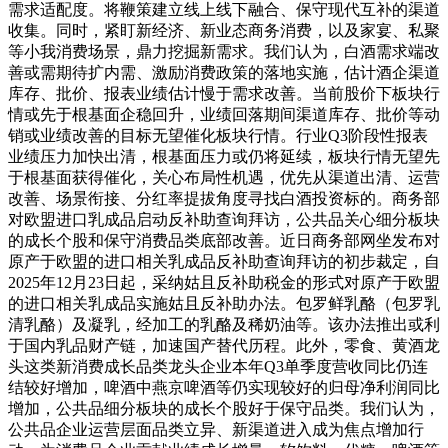
需求适配度。将鞭策建立线上线下融合、保守现代互补的渠道
收集。同时，紧盯新经济、新业态商务消费，以及家宴、私聚
等小我消费场景，鼎力挖掘新需求。我们认为，白酒需求端改
善或需期待扩内需、激励消费政策的落地实施，估计酒企渠道
库存、批价、报表业绩估计慢于需求改善。当前股价下板块行
情或先于根基面企稳回升，业绩回落期间渠道库存、批价等动
销或业绩改善的目标无望催化板块行情。行业Q3阶段性报表
业绩压力加快出清，根基面压力或仍将延续，板块行情无望先
于根基面获得催化，关心布局性机遇，优先从渠道出清、运营
改善、场景衔接、分红率提拔角度寻找白酒投资标的。商务部
对欧盟进口乳成品启动反补助查询拜访，公共品关心细分板块
的成长个股和保守消费品类底部改善。近日商务部网坐发布对
原产于欧盟的进口相关乳成品反补助查询拜访的初步裁定，自
2025年12月23日起，采纳姑且反补助税金的形式对原产于欧盟
的进口相关乳成品实施姑且反补助办法。包罗鲜乳酪（包罗乳
清乳酪）及凝乳，经加工的乳酪及稀奶油等。该办法推出或利
于国内乳品财产链，加速国产替代历程。此外，零食、黄酒龙
头这类新消费成长品类龙头企业本年Q3单季度营收同比仍连
结较好增加，啤酒中燕京啤酒等仍实现较好的归母净利润同比
增加，公共品细分板块的成长个股好于保守品类。我们认为，
公共品企业运营层面品类立异、新渠道进入成为焦点增加行