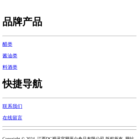
品牌产品
醋类
酱油类
料酒类
快捷导航
联系我们
在线留言
Copyright © 2024 江西DG视讯官网平台食品有限公司 版权所有 网站