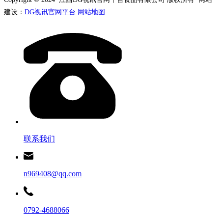
建设：
DG视讯官网平台
网站地图
联系我们
n969408@qq.com
0792-4688066