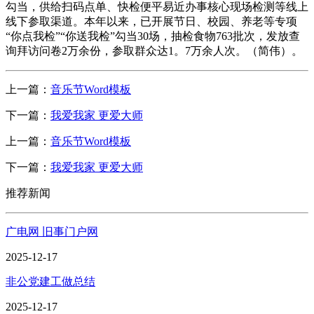
勾当，供给扫码点单、快检便平易近办事核心现场检测等线上
线下参取渠道。本年以来，已开展节日、校园、养老等专项
“你点我检”“你送我检”勾当30场，抽检食物763批次，发放查
询拜访问卷2万余份，参取群众达1。7万余人次。（简伟）。
上一篇：
音乐节Word模板
下一篇：
我爱我家 更爱大师
上一篇：
音乐节Word模板
下一篇：
我爱我家 更爱大师
推荐新闻
广电网 旧事门户网
2025-12-17
非公党建工做总结
2025-12-17