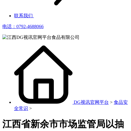
联系我们
电话：0792-4688066
DG视讯官网平台
>
食品安
全常识
>
江西省新余市市场监管局以抽