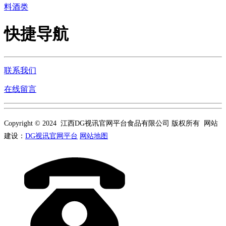
料酒类
快捷导航
联系我们
在线留言
Copyright © 2024 江西DG视讯官网平台食品有限公司 版权所有 网站
建设：
DG视讯官网平台
网站地图