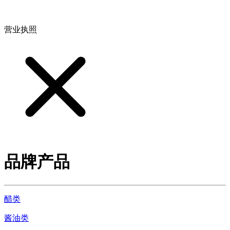
地址：江西省德安县高新技术产业园(宝塔工业园)高新路93号
营业执照
品牌产品
醋类
酱油类