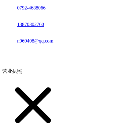
座机：
0792-4688066
电话：
13870802760
邮箱：
n969408@qq.com
地址：江西省德安县高新技术产业园(宝塔工业园)高新路93号
营业执照