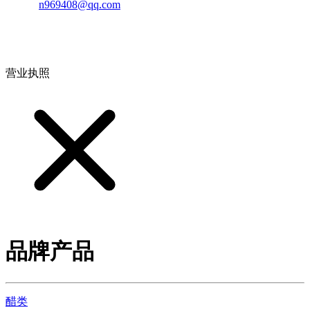
邮箱：
n969408@qq.com
地址：江西省德安县高新技术产业园(宝塔工业园)高新路93号
营业执照
品牌产品
醋类