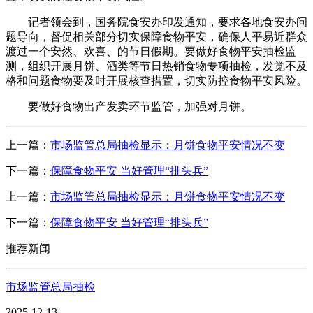
记者领会到，国务院食安办印发通知，要求各地食安办问
题导向，督促相关部分切实保障食物平安，确保人平易近群众
渡过一个安然、欢喜、的节日假期。要做好食物平安抽检监
测，组织开展月饼、酒类等节日热销食物专项抽检，发觉不及
格和问题食物要及时开展核查措置，切实防控食物平安风险。
要做好食物出产发卖环节监管，加强对月饼。
上一篇：
市场监管总局抽检显示：月饼食物平安情况不变
下一篇：
保障食物平安 当好管理“排头兵”
上一篇：
市场监管总局抽检显示：月饼食物平安情况不变
下一篇：
保障食物平安 当好管理“排头兵”
推荐新闻
市场监管总局抽检
2025-12-13