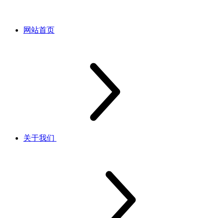
网站首页
关于我们