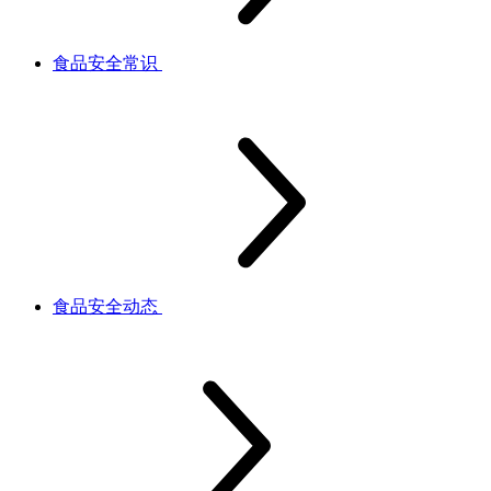
食品安全常识
食品安全动态