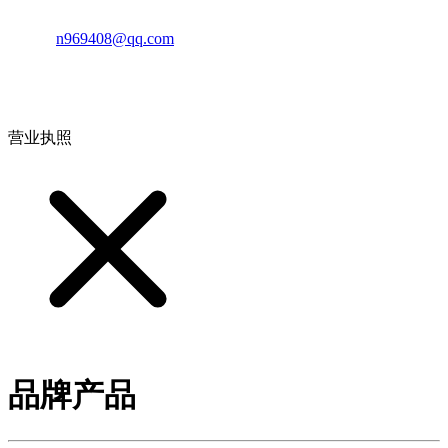
邮箱：
n969408@qq.com
地址：江西省德安县高新技术产业园(宝塔工业园)高新路93号
营业执照
品牌产品