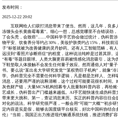
发布时间：
2025-12-22 20:02
互联网给人们获打消息带来了便当。然而，这几年，良多人经
冻馒头会长黄曲霉毒素”。细心一想，总感觉哪里不合错误劲，
了会头秃，会致癌”……中国科学手艺协会做过统计，伪科普涉
物平安、饮食养分等约占30%，美妆护肤类约占15%，科技前沿
子”标签就被为改善健康的灵丹妙药。还有人工智能范畴，有人
远没到“看照片诊断癌症”的程度，这种说法纯粹是过甚其辞。
“有毒”等题目眼球。人类大脑更容易被情感化消息吸引，这为
下鞋垫取人体接触不会发生任何量子效应。然而通俗人对“量子
书。要么说“某出名大学研究发觉”“某权势巨子机构”，就像
学。伪科普完全不需要任何科学逻辑，凡是都是怎样人、怎样吸
消息，还要用严谨的说释清晰，这个过程可能要花很长时间。
灰色财产链，大量MCN机构招募专人批量制科普内容，再给账
艺成长，伪科普出产门槛越来越低。AI手艺能快速生成伪科普
带来更大挑和。第一，查证消息来历。实正的科普内容往往会
对化的说法。科学研究很严谨，一般会用“可能”“大概”“初步研
定内容是实是假，能够去国度级平台核实，好比中国科协结合
伦）“当前，我国正出力推进现代畅通系统扶植，推进消费扩容提