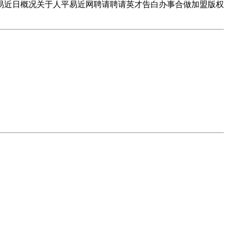
易近日概况关于人平易近网聘请聘请英才告白办事合做加盟版权