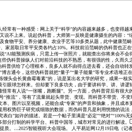
常有一种感受：网上关于“科学”的内容越来越多，也变得越来越
又说不上来。说起伪科普，大师第一反映是健康摄生的内容：“绿
及食物平安、养分健康、农业手艺等10多类从题，此中健康范畴
、家居取日常平安类各约占10%。科技前沿范畴的伪科普也正在悄
说“AI能预测疾病，只需上传一张照片，就能查出你将来会不会
这些伪科普操纵人们对前沿科技的不熟悉，有很强的性，久而久之
伪科普供给了心理根本，良多人就不由得点进去看，还会自动转发
”博古通今，这些伪科普就把“量子”“量子能量”等专业术语堆
“冷冻馒头会长黄曲霉毒素”的，说是某出名大学的研究，成果一
引眼球怎样来。但却要下良多功夫，由于要讲科学、讲、讲逻辑。
难怪常有人说“一张嘴，跑断腿”。另一方面，伪科普背后有很大
号“推流”，等有了流量就起头带货、变现。而科普不带货、不变
文本、图片以至视频，还能合成“专家”的声音和抽象，并且成
援用权势巨子研究或细致的数据，而伪科普凡是利用恍惚的说法，
究表白”如许的描述。若是一个帖子里满是“必定”“绝对”“100
多部分打制的科学平台、科普中国等，城市对常见的进行解读。
质。…2025智能视听大会现场。 人平易近网12月19日电（