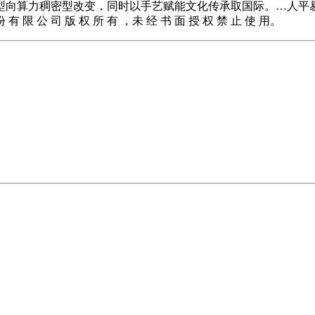
型向算力稠密型改变，同时以手艺赋能文化传承取国际。…人平
公 司 版 权 所 有 ，未 经 书 面 授 权 禁 止 使 用。