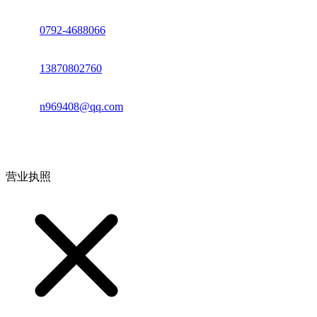
座机：
0792-4688066
电话：
13870802760
邮箱：
n969408@qq.com
地址：江西省德安县高新技术产业园(宝塔工业园)高新路93号
营业执照