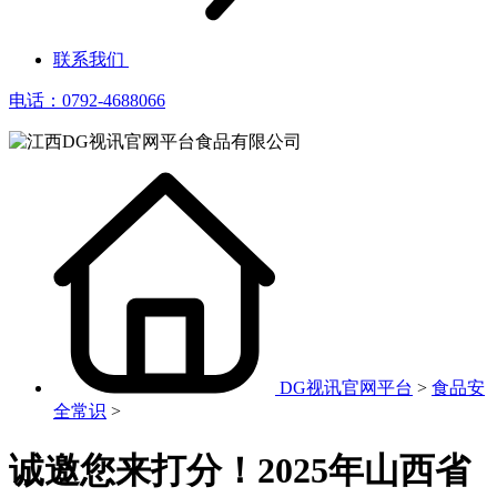
联系我们
电话：0792-4688066
DG视讯官网平台
>
食品安
全常识
>
诚邀您来打分！2025年山西省