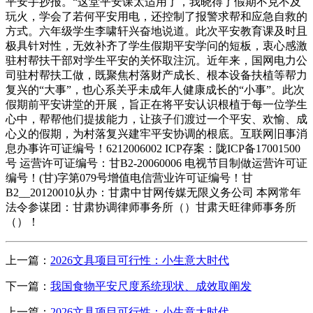
平安手抄报。“这堂平安课太适用了，我晓得了假期不克不及
玩火，学会了若何平安用电，还控制了报警求帮和应急自救的
方式。六年级学生李啸轩兴奋地说道。此次平安教育课及时且
极具针对性，无效补齐了学生假期平安学问的短板，衷心感激
驻村帮扶干部对学生平安的关怀取注沉。近年来，国网电力公
司驻村帮扶工做，既聚焦村落财产成长、根本设备扶植等帮力
复兴的“大事”，也心系关乎未成年人健康成长的“小事”。此次
假期前平安讲堂的开展，旨正在将平安认识根植于每一位学生
心中，帮帮他们提拔能力，让孩子们渡过一个平安、欢愉、成
心义的假期，为村落复兴建牢平安协调的根底。互联网旧事消
息办事许可证编号！6212006002 ICP存案：陇ICP备17001500
号 运营许可证编号：甘B2-20060006 电视节目制做运营许可证
编号！(甘)字第079号增值电信营业许可证编号！甘
B2__20120010从办：甘肃中甘网传媒无限义务公司 本网常年
法令参谋团：甘肃协调律师事务所（）甘肃天旺律师事务所
（）！
上一篇：
2026文具项目可行性：小生意大时代
下一篇：
我国食物平安尺度系统现状、成效取阐发
上一篇：
2026文具项目可行性：小生意大时代