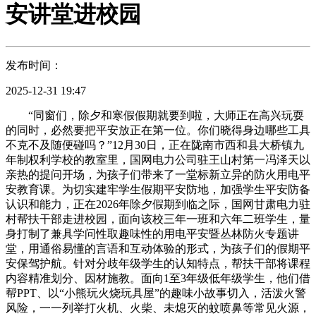
安讲堂进校园
发布时间：
2025-12-31 19:47
“同窗们，除夕和寒假假期就要到啦，大师正在高兴玩耍
的同时，必然要把平安放正在第一位。你们晓得身边哪些工具
不克不及随便碰吗？”12月30日，正在陇南市西和县大桥镇九
年制权利学校的教室里，国网电力公司驻王山村第一冯泽天以
亲热的提问开场，为孩子们带来了一堂标新立异的防火用电平
安教育课。为切实建牢学生假期平安防地，加强学生平安防备
认识和能力，正在2026年除夕假期到临之际，国网甘肃电力驻
村帮扶干部走进校园，面向该校三年一班和六年二班学生，量
身打制了兼具学问性取趣味性的用电平安暨丛林防火专题讲
堂，用通俗易懂的言语和互动体验的形式，为孩子们的假期平
安保驾护航。针对分歧年级学生的认知特点，帮扶干部将课程
内容精准划分、因材施教。面向1至3年级低年级学生，他们借
帮PPT、以“小熊玩火烧玩具屋”的趣味小故事切入，活泼火警
风险，一一列举打火机、火柴、未熄灭的蚊喷鼻等常见火源，