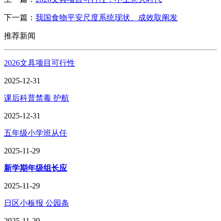
下一篇：
我国食物平安尺度系统现状、成效取阐发
推荐新闻
2026文具项目可行性
2025-12-31
课后科普禁毒 护航
2025-12-31
五年级小学班从任
2025-11-29
新学期年级组长应
2025-11-29
日区小板报 公园条
2025-11-29