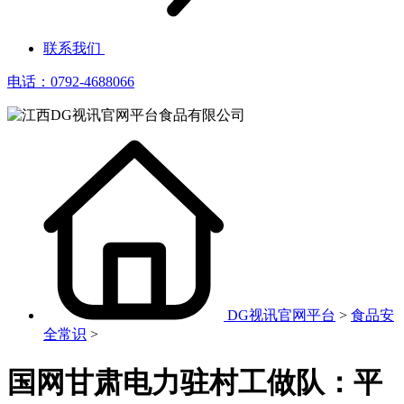
联系我们
电话：0792-4688066
DG视讯官网平台
>
食品安
全常识
>
国网甘肃电力驻村工做队：平