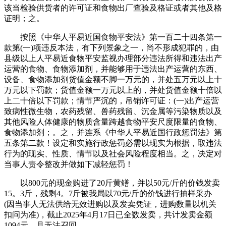
该当检验供货者的许可证和食物出厂查验及格证或者其他及格
证明；之。
按照《中华人平易近国食物平安法》第一百二十四条第一
款第(一)项违反本法，有下列景象之一，尚不形成犯罪的，由
县级以上人平易近食物平安监视办理部分违法所得和违法出产
运营的食物、食物添加剂，并能够用于违法出产运营的东西、
设备、食物添加剂货值金额不脚一万元的，并处五万元以上十
万元以下罚款；货值金额一万元以上的，并处货值金额十倍以
上二十倍以下罚款；情节严沉的，吊销许可证：(一)出产运营
致病性微生物，农药残留、兽药残留、沉金属等污染物质以及
其他风险人体健康的物质含量跨越食物平安尺度限量的食物、
食物添加剂；。之，并连系《中华人平易近国行政惩罚法》第
五条第二款！设定和实施行政惩罚必需以现实为根据，取违法
行为的现实、性质、情节以及社会风险程度相当。之，决定对
当事人责令整改并做如下减轻惩罚！
以800元的现金购进了20斤黄鳝，并以50元/斤的价钱发卖
15。3斤，残剩4。7斤被我局以70元/斤的价钱进行抽样采办
(因当事人无法供给无效进购以及发卖凭证，进购数量以机关
扣问为准)，截止2025年4月17日已全数发卖，共计发卖金额
1094元，且无法召回。