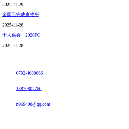
2025-11-29
全国已完成食物平
2025-11-28
千人嘉会丨2026FO
2025-11-28
座机：
0792-4688066
电话：
13870802760
邮箱：
n969408@qq.com
地址：江西省德安县高新技术产业园(宝塔工业园)高新路93号