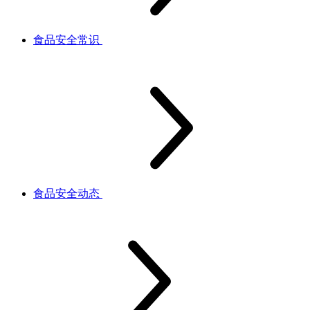
食品安全常识
食品安全动态