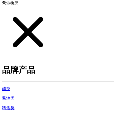
营业执照
品牌产品
醋类
酱油类
料酒类