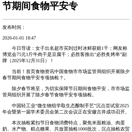
节期间食物平安专
发布时间：
2026-01-01 18:47
今日导读：女子出名超市买到过时冰鲜获赔1千；网友称
博览会75元1斤牛肉干是豆腐干；必胜客推出“必胜炙烤串”副
牌（2025年12月31日）！
当前！首页食物资讯中国食物市市场监管局组织开展除夕
春节期间食物平安专项抽检？。
除夕春节将至，为切实保障节日期间食物平安，市市场监
管局组织开展了除夕春节食物平安专项抽检。
中国轻工业“微生物组学取生态酿制手艺”沉点尝试室2025
年会暨第一届学术委员会第二次会议正在安徽古井成功召开。
本次抽检紧扣节日食物消费特点，聚焦米面粮油、肉蛋
奶、水产物、糕点糖果、共放置抽检1000批次，沉点抽检农贸