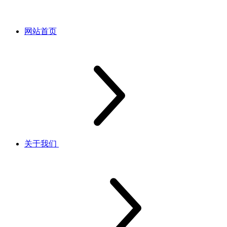
网站首页
关于我们